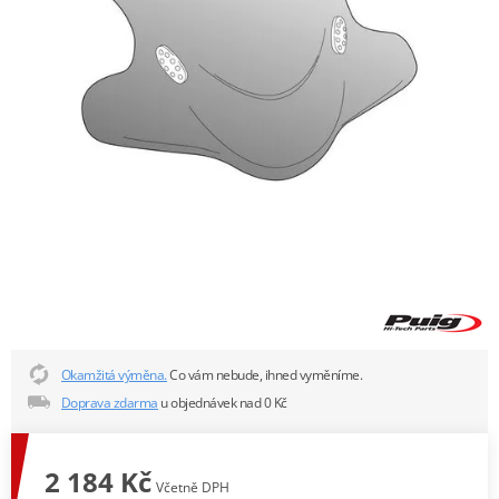
Okamžitá výměna.
Co vám nebude, ihned vyměníme.
Doprava zdarma
u objednávek nad 0 Kč
2 184 Kč
Včetně DPH