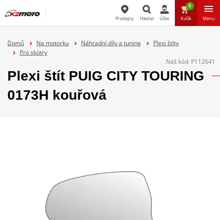
0
Prodejny
Hledat
Účet
Košík
Menu
Hledat
Domů
Na motorku
Náhradní díly a tuning
Plexi štíty
Pro skútry
Náš kód:
P112641
Plexi štít PUIG CITY TOURING
0173H kouřová