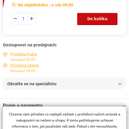
Na objednávku , u vás 09.09.
Do košíku
Dostupnost na prodejnách:
Prodejna Praha
dostupné 09.09.
Prodejna Liberec
dostupné 09.09.
Obraťte se na specialistu
Popis a parametry
Chceme vám přinášet co nejlepší zážitek z prohlížení našich stránek a
Jsme autorizovaný
O výrobci
dealer značky PUIG
nakupování na našem e-shopu. K tomu potřebujeme uchovat
informace o tom, jak používáte náš web. Pokud s tím nesouhlasíte,