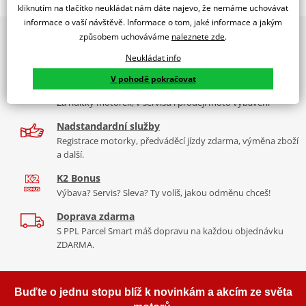
WINDSHIELD CITY TOURING DAELIM NS125 C/SMOKE
kliknutím na tlačítko neukládat nám dáte najevo, že nemáme uchovávat
informace o vaší návštěvě. Informace o tom, jaké informace a jakým
PUIG byl založen v roce 1964 ve Španělsku. Vyrábí se ve městě
2x multibrand showroom
způsobem uchováváme
naleznete zde
.
Tabulka velikostí
Granollers poblíž Barcelony na ploše 8 000 m² v objektu, který se
9 značek motocyklů, servis, oblečení, doplňky i náhradní
dělí na 3 části: komerční, odlitkovou a kovových součástek. Již 40
Neukládat info
Jak se změřit
díly, to vše v Praze a Liberci
let se účastní nejslavnějších závodů motocyklů po celém světě. V
V pohodě pokračovat
Co když mi to nebude
naší nabídce naleznete doplňky a příslušenství například: plexi,
Více než 30 let zkušeností
padací protektory a mnoho dalšího.
Za řídítky motorek, v servisu i prodeji moto vybavení
Mounting tips
PDF
Nadstandardní služby
Zobrazit všechny produkty
značky PUIG
Registrace motorky, předváděcí jízdy zdarma, výměna zboží
a další.
K2 Bonus
Výbava? Servis? Sleva? Ty volíš, jakou odměnu chceš!
Doprava zdarma
S PPL Parcel Smart máš dopravu na každou objednávku
ZDARMA.
Buďte o jednu stopu blíž k novinkám a akcím ze světa