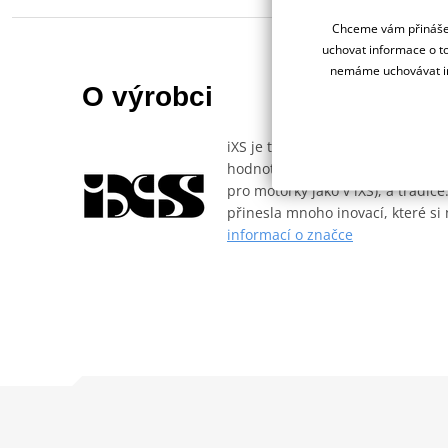
Chceme vám přinášet
uchovat informace o to
nemáme uchovávat in
O výrobci
iXS je tradiční značka motocyklo
hodnotách, kterými jsou švýcarsk
pro motorky jako v iXS), a tradice
přinesla mnoho inovací, které si
informací o značce