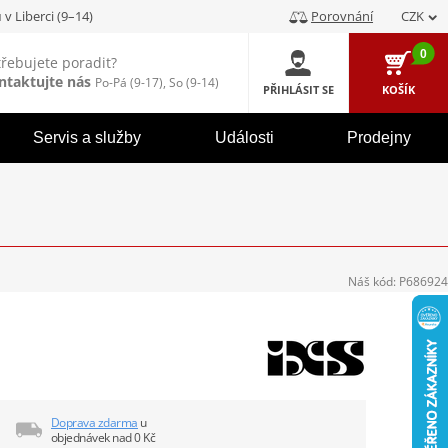
u
v Liberci (9–14)
Porovnání
CZK
0
třebujete poradit?
ntaktujte nás
Po-Pá (9-17), So (9-14)
PŘIHLÁSIT SE
KOŠÍK
Servis a služby
Události
Prodejny
Náš kód:
P686924
Doprava zdarma
u
objednávek nad 0 Kč