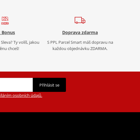
 Bonus
Doprava zdarma
Sleva? Ty volíš, jakou
S PPL Parcel Smart máš dopravu na
nu chceš!
každou objednávku ZDARMA.
Přihlásit se
íláním osobních údajů.