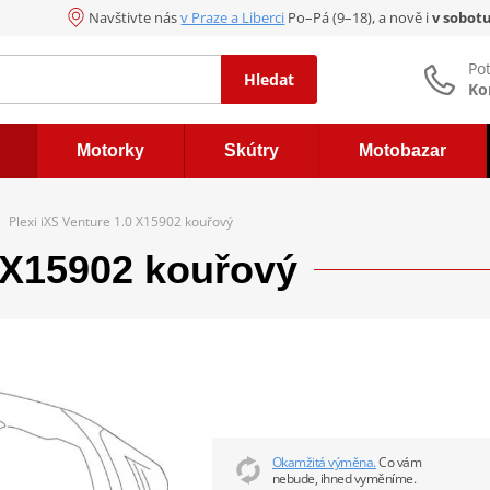
Navštivte nás
v Praze a Liberci
Po–Pá (9–18), a nově i
v sobot
Po
Hledat
Ko
Motorky
Skútry
Motobazar
Plexi iXS Venture 1.0 X15902 kouřový
0 X15902 kouřový
Okamžitá výměna.
Co vám
nebude, ihned vyměníme.