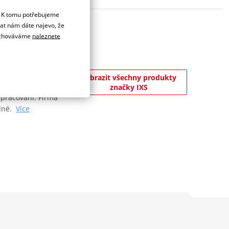
. K tomu potřebujeme
dat nám dáte najevo, že
 uchováváme
naleznete
 tradičních
Zobrazit všechny produkty
takové nadšence
značky IXS
 zpracování. Firma
elné.
Více