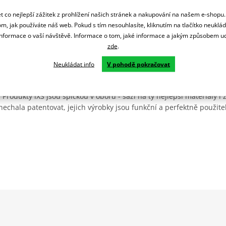
 co nejlepší zážitek z prohlížení našich stránek a nakupování na našem e-shopu
m, jak používáte náš web. Pokud s tím nesouhlasíte, kliknutím na tlačítko neuklá
formace o vaší návštěvě. Informace o tom, jaké informace a jakým způsobem
zde
.
Neukládat info
V pohodě pokračovat
vého oblečení a vybavení původem ze Švýcarska. Značka iXS staví na
ost (rozuměj kvalita a použitelnost), autentičnost (málokdy vidíte 
. Produkty iXS jsou špičkou v oboru - sází na ty nejlepší materiály i
 nechala patentovat, jejich výrobky jsou funkční a perfektně použit