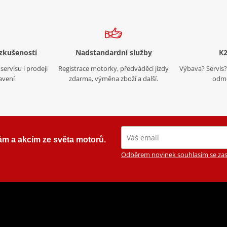
 zkušeností
Nadstandardní služby
K2
servisu i prodeji
Registrace motorky, předváděcí jízdy
Výbava? Servis? 
avení
zdarma, výměna zboží a další.
odmě
ám a akcím ze světa motorů.
Odběrem novinek souhlasím se zas