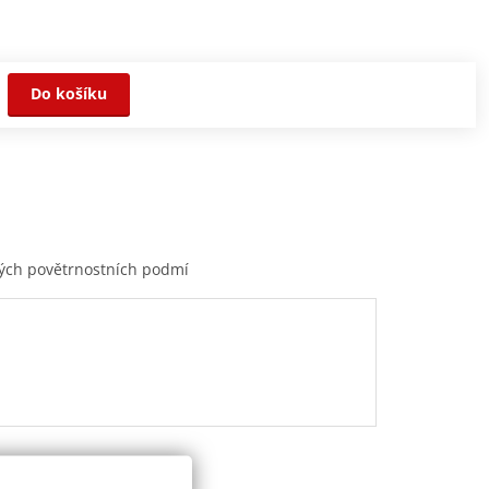
Do košíku
ůzných povětrnostních podmí