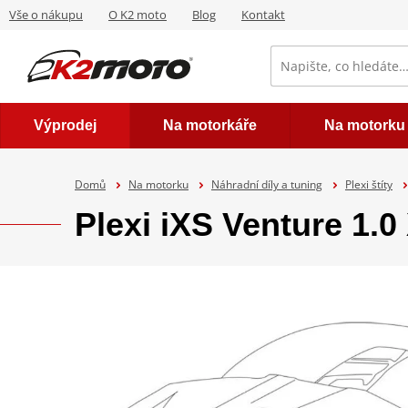
Vše o nákupu
O K2 moto
Blog
Kontakt
Výprodej
Na motorkáře
Na motorku
Domů
Na motorku
Náhradní díly a tuning
Plexi štíty
Plexi iXS Venture 1.