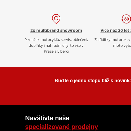
2x multibrand showroom
Více než 30 let
9 značek motocyklů, servis, oblečení,
Za řídítky motorek, v 
doplňky i náhradní díly, to vše v
moto vyb
Praze a Liberci
Buďte o jednu stopu blíž k novink
Navštivte naše
specializované prodejny