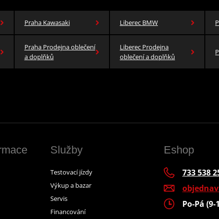
Praha Kawasaki
Liberec BMW
P
Praha Prodejna oblečení
Liberec Prodejna
P
a doplňků
oblečení a doplňků
ormace
Služby
Eshop
733 538 2
Testovací jízdy
Výkup a bazar
objedna
Servis
Po-Pá (9-
Financování