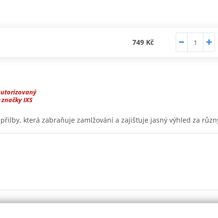
749 Kč
autorizovaný
 značky IXS
tít přilby, která zabraňuje zamlžování a zajišťuje jasný výhled za r