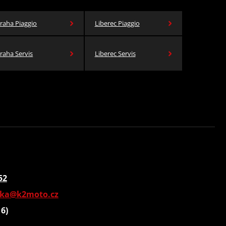
raha Piaggio
Liberec Piaggio
raha Servis
Liberec Servis
52
vka@k2moto.cz
16)