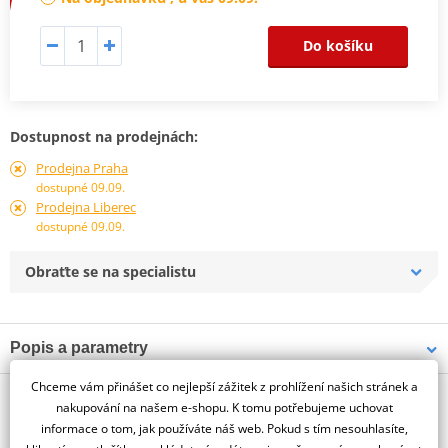
Do košíku
Dostupnost na prodejnách:
Prodejna Praha
dostupné 09.09.
Prodejna Liberec
dostupné 09.09.
Obraťte se na specialistu
Popis a parametry
Jsme autorizovaný
Chceme vám přinášet co nejlepší zážitek z prohlížení našich stránek a
O výrobci
dealer značky PUIG
nakupování na našem e-shopu. K tomu potřebujeme uchovat
informace o tom, jak používáte náš web. Pokud s tím nesouhlasíte,
HARLEY DAVIDSON DYNA STREET BOB FXDB/I 06'-17'