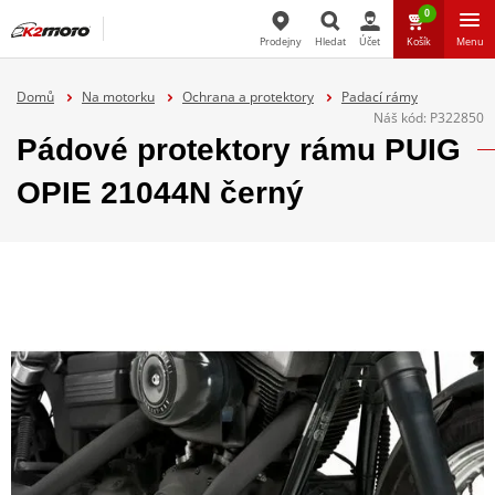
0
Prodejny
Hledat
Účet
Košík
Menu
Hledat
Domů
Na motorku
Ochrana a protektory
Padací rámy
Náš kód:
P322850
Pádové protektory rámu PUIG
OPIE 21044N černý