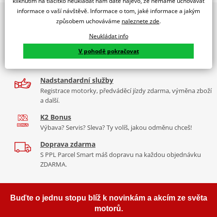
kliknutím na tlačítko neukládat nám dáte najevo, že nemáme uchovávat
PUIG byl založen v roce 1964 ve Španělsku. Vyrábí se ve městě
informace o vaší návštěvě. Informace o tom, jaké informace a jakým
2x multibrand showroom
Tabulka velikostí
Granollers poblíž Barcelony na ploše 8 000 m² v objektu, který se
způsobem uchováváme
naleznete zde
.
9 značek motocyklů, servis, oblečení, doplňky i náhradní
dělí na 3 části: komerční, odlitkovou a kovových součástek. Již 40
Jak se změřit
díly, to vše v Praze a Liberci
Neukládat info
let se účastní nejslavnějších závodů motocyklů po celém světě. V
Co když mi to nebude
V pohodě pokračovat
naší nabídce naleznete doplňky a příslušenství například: plexi,
Více než 30 let zkušeností
padací protektory a mnoho dalšího.
Za řídítky motorek, v servisu i prodeji moto vybavení
mounting instructions
PDF
Nadstandardní služby
Zobrazit všechny produkty
značky PUIG
Registrace motorky, předváděcí jízdy zdarma, výměna zboží
a další.
K2 Bonus
Výbava? Servis? Sleva? Ty volíš, jakou odměnu chceš!
Doprava zdarma
S PPL Parcel Smart máš dopravu na každou objednávku
ZDARMA.
Buďte o jednu stopu blíž k novinkám a akcím ze světa
motorů.