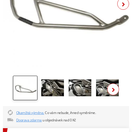
Zobra
Okamžitá výměna.
Co vám nebude, ihned vyměníme.
Doprava zdarma
u objednávek nad 0 Kč