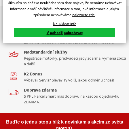
kliknutím na tlačítko neukládat nám dáte najevo, že nemáme uchovávat
dealer značky RDMOTO
informace o vaší návštěvě. Informace o tom, jaké informace a jakým
2x multibrand showroom
Honda X-ADV 750 (2017-)
způsobem uchováváme
naleznete zde
.
9 značek motocyklů, servis, oblečení, doplňky i náhradní
Padací rámy RDMOTO nabízí maximální ochranu Vašeho
Neukládat info
díly, to vše v Praze a Liberci
motocyklu.
V pohodě pokračovat
Více než 30 let zkušeností
Vyráběné z kvalitního materiálu.
Za řídítky motorek, v servisu i prodeji moto vybavení
"Testováno zákazníky"
Nadstandardní služby
Cena za pár včetně montážní sady.
Registrace motorky, předváděcí jízdy zdarma, výměna zboží
a další.
Montážní list
PDF
K2 Bonus
Výbava? Servis? Sleva? Ty volíš, jakou odměnu chceš!
Doprava zdarma
S PPL Parcel Smart máš dopravu na každou objednávku
ZDARMA.
Buďte o jednu stopu blíž k novinkám a akcím ze světa
motorů.