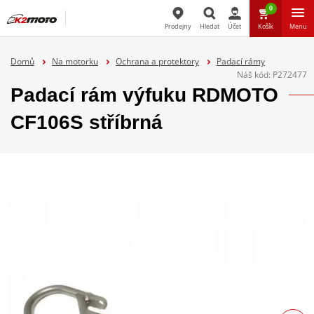
0
Prodejny
Hledat
Účet
Košík
Menu
Hledat
Domů
Na motorku
Ochrana a protektory
Padací rámy
Náš kód:
P272477
Padací rám výfuku RDMOTO
CF106S stříbrná