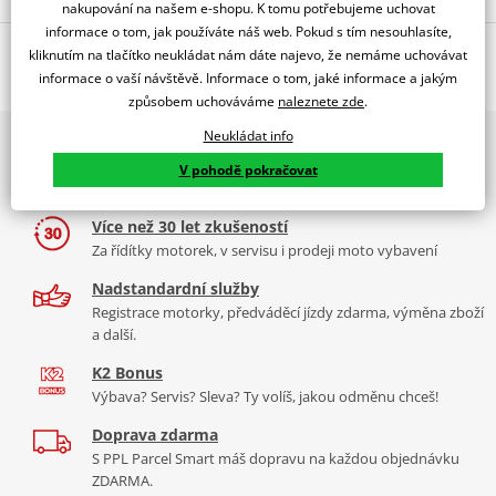
nakupování na našem e-shopu. K tomu potřebujeme uchovat
informace o tom, jak používáte náš web. Pokud s tím nesouhlasíte,
Jsme autorizovaný
O výrobci
dealer značky 4RACING
kliknutím na tlačítko neukládat nám dáte najevo, že nemáme uchovávat
informace o vaší návštěvě. Informace o tom, jaké informace a jakým
způsobem uchováváme
naleznete zde
.
Neukládat info
2x multibrand showroom
Značka 4Racing vznikla roku 2005 pod záštitou společnosti Tamarri
9 značek motocyklů, servis, oblečení, doplňky i náhradní
V pohodě pokračovat
s.r.l., která se již přes 30 let specializuje ve výrobě součástek do
díly, to vše v Praze a Liberci
výrobních strojů. I díky těmto zkušenostem 4Racing
Více než 30 let zkušeností
nabízí
výrobky té nejvyšší kvality
a spolupracuje s předními
Za řídítky motorek, v servisu i prodeji moto vybavení
výrobci motocyklů jako je například
Aprilia, Honda, Suzuki či
Yamaha.
Více informací o značce
Nadstandardní služby
Registrace motorky, předváděcí jízdy zdarma, výměna zboží
Zobrazit všechny produkty
značky 4RACING
a další.
K2 Bonus
Výbava? Servis? Sleva? Ty volíš, jakou odměnu chceš!
Doprava zdarma
S PPL Parcel Smart máš dopravu na každou objednávku
ZDARMA.