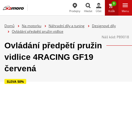
0
Prodejny
Hledat
Účet
Košík
Menu
Hledat
Domů
Na motorku
Náhradní díly a tuning
Designové díly
Ovládání předpětí pružin vidlice
Náš kód:
P89018
Ovládání předpětí pružin
vidlice 4RACING GF19
červená
SLEVA 50%