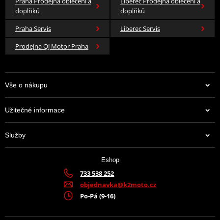
Praha Prodejna oblečení a
Liberec Prodejna oblečení a
doplňků
doplňků
Praha Servis
Liberec Servis
Prodejna QJ Motor Praha
Vše o nákupu
Užitečné informace
Služby
Eshop
733 538 252
objednavka@k2moto.cz
Po-Pá (9-16)