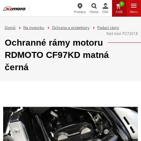
0
Prodejny
Hledat
Účet
Košík
Menu
Hledat
Domů
Na motorku
Ochrana a protektory
Padací rámy
Náš kód:
P272618
Ochranné rámy motoru
RDMOTO CF97KD matná
černá