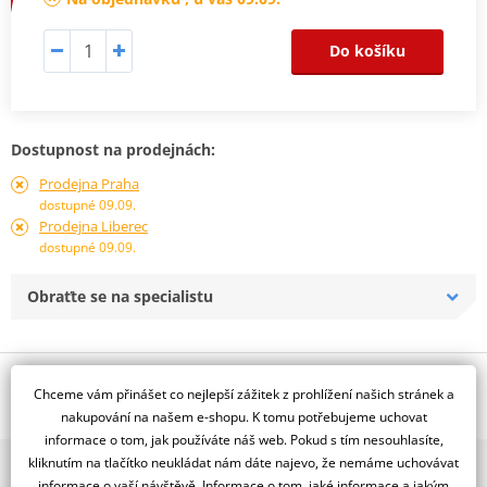
Do košíku
Dostupnost na prodejnách:
Prodejna Praha
dostupné 09.09.
Prodejna Liberec
dostupné 09.09.
Obraťte se na specialistu
Popis a parametry
Chceme vám přinášet co nejlepší zážitek z prohlížení našich stránek a
Jsme autorizovaný
nakupování na našem e-shopu. K tomu potřebujeme uchovat
dealer značky RDMOTO
informace o tom, jak používáte náš web. Pokud s tím nesouhlasíte,
kliknutím na tlačítko neukládat nám dáte najevo, že nemáme uchovávat
2x multibrand showroom
Kawasaki Z900 RS (18-)
informace o vaší návštěvě. Informace o tom, jaké informace a jakým