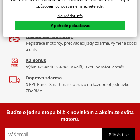
9 značek motocyklů, servis, oblečení, doplňky i náhradní
Padací rámy RDMOTO nabízí maximální ochranu Vašeho
způsobem uchováváme
naleznete zde
.
díly, to vše v Praze a Liberci
motocyklu.
Neukládat info
Více než 30 let zkušeností
Vyráběné z kvalitního materiálu.
V pohodě pokračovat
Za řídítky motorek, v servisu i prodeji moto vybavení
"Testováno zákazníky"
Nadstandardní služby
Cena za pár včetně montážní sady.
Registrace motorky, předváděcí jízdy zdarma, výměna zboží
a další.
K2 Bonus
Výbava? Servis? Sleva? Ty volíš, jakou odměnu chceš!
Doprava zdarma
S PPL Parcel Smart máš dopravu na každou objednávku
ZDARMA.
Buďte o jednu stopu blíž k novinkám a akcím ze světa
motorů.
Přihlásit se