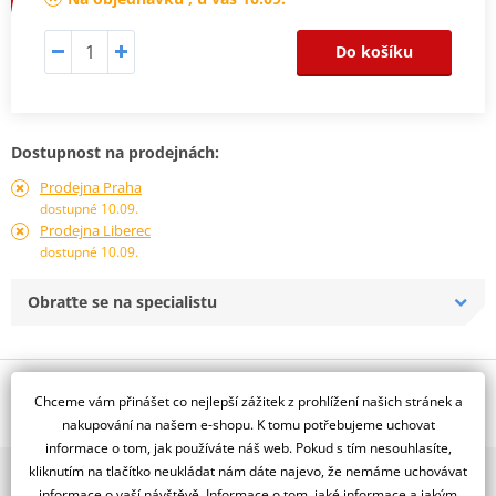
Do košíku
Dostupnost na prodejnách:
Prodejna Praha
dostupné 10.09.
Prodejna Liberec
dostupné 10.09.
Obraťte se na specialistu
Popis a parametry
Chceme vám přinášet co nejlepší zážitek z prohlížení našich stránek a
Jsme autorizovaný
nakupování na našem e-shopu. K tomu potřebujeme uchovat
dealer značky RDMOTO
informace o tom, jak používáte náš web. Pokud s tím nesouhlasíte,
kliknutím na tlačítko neukládat nám dáte najevo, že nemáme uchovávat
2x multibrand showroom
KTM 690 Enduro R (08-)
informace o vaší návštěvě. Informace o tom, jaké informace a jakým