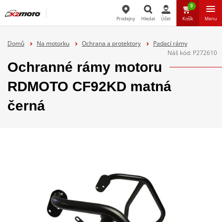
0
Prodejny
Hledat
Účet
Košík
Menu
Hledat
Domů
Na motorku
Ochrana a protektory
Padací rámy
Náš kód:
P272610
Ochranné rámy motoru
RDMOTO CF92KD matná
černá