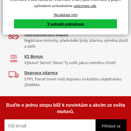
9 značek motocyklů, servis, oblečení, doplňky i náhradní
Padací rámy RDMOTO nabízí maximální ochranu Vašeho
způsobem uchováváme
naleznete zde
.
díly, to vše v Praze a Liberci
motocyklu.
Neukládat info
Více než 30 let zkušeností
Vyráběné z kvalitního materiálu.
V pohodě pokračovat
Za řídítky motorek, v servisu i prodeji moto vybavení
"Testováno zákazníky"
Nadstandardní služby
Cena za pár včetně montážní sady.
Registrace motorky, předváděcí jízdy zdarma, výměna zboží
a další.
K2 Bonus
Výbava? Servis? Sleva? Ty volíš, jakou odměnu chceš!
Doprava zdarma
S PPL Parcel Smart máš dopravu na každou objednávku
ZDARMA.
Buďte o jednu stopu blíž k novinkám a akcím ze světa
motorů.
Přihlásit se