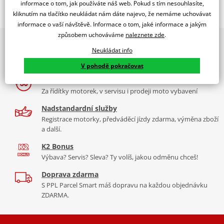
Popis a parametry
informace o tom, jak používáte náš web. Pokud s tím nesouhlasíte,
kliknutím na tlačítko neukládat nám dáte najevo, že nemáme uchovávat
Jsme autorizovaný
informace o vaší návštěvě. Informace o tom, jaké informace a jakým
dealer značky RDMOTO
způsobem uchováváme
naleznete zde
.
2x multibrand showroom
KTM 1290 Adventure (16-)
Neukládat info
9 značek motocyklů, servis, oblečení, doplňky i náhradní
Padací rámy RDMOTO nabízí maximální ochranu Vašeho
díly, to vše v Praze a Liberci
V pohodě pokračovat
motocyklu.
Více než 30 let zkušeností
Vyráběné z kvalitního materiálu.
Za řídítky motorek, v servisu i prodeji moto vybavení
"Testováno zákazníky"
Nadstandardní služby
Cena za pár včetně montážní sady.
Registrace motorky, předváděcí jízdy zdarma, výměna zboží
a další.
K2 Bonus
Výbava? Servis? Sleva? Ty volíš, jakou odměnu chceš!
Doprava zdarma
S PPL Parcel Smart máš dopravu na každou objednávku
ZDARMA.