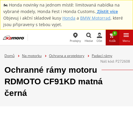
🏍️ Honda novinky na jednom místě: limitovaná nabídka na
vybrané modely, Honda Fest i Honda Customs.
Zjistit více
Objevuj i akční skladové kusy
Honda
a
BMW Motorrad
, které
jsou připraveny s tebou vyjet.
0
Prodejny
Hledat
Účet
Košík
Menu
Hledat
Domů
Na motorku
Ochrana a protektory
Padací rámy
Náš kód:
P272608
Ochranné rámy motoru
RDMOTO CF91KD matná
černá