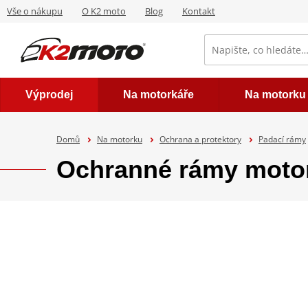
Vše o nákupu
O K2 moto
Blog
Kontakt
Výprodej
Na motorkáře
Na motorku
Domů
Na motorku
Ochrana a protektory
Padací rámy
Ochranné rámy mot