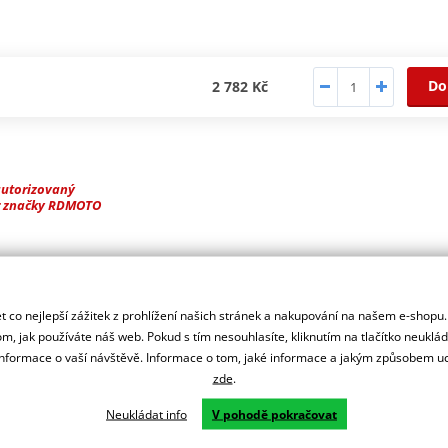
Do
2 782 Kč
autorizovaný
r značky RDMOTO
ašeho motocyklu.
 co nejlepší zážitek z prohlížení našich stránek a nakupování na našem e-shopu
m, jak používáte náš web. Pokud s tím nesouhlasíte, kliknutím na tlačítko neuklá
formace o vaší návštěvě. Informace o tom, jaké informace a jakým způsobem
zde
.
Neukládat info
V pohodě pokračovat