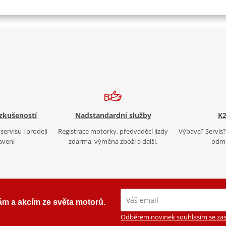
 zkušeností
Nadstandardní služby
K2
servisu i prodeji
Registrace motorky, předváděcí jízdy
Výbava? Servis? 
avení
zdarma, výměna zboží a další.
odmě
ám a akcím ze světa motorů.
Odběrem novinek souhlasím se zas