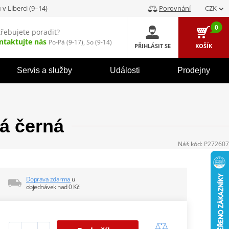
u
v Liberci (9–14)
Porovnání
CZK
0
třebujete poradit?
ntaktujte nás
Po-Pá (9-17), So (9-14)
PŘIHLÁSIT SE
KOŠÍK
Servis a služby
Události
Prodejny
á černá
Náš kód:
P272607
Doprava zdarma
u
objednávek nad 0 Kč