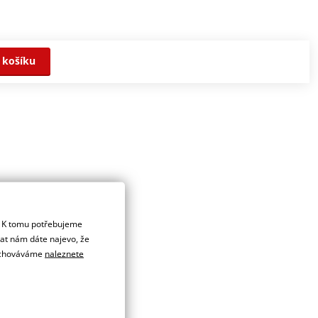
 košíku
. K tomu potřebujeme
dat nám dáte najevo, že
 uchováváme
naleznete