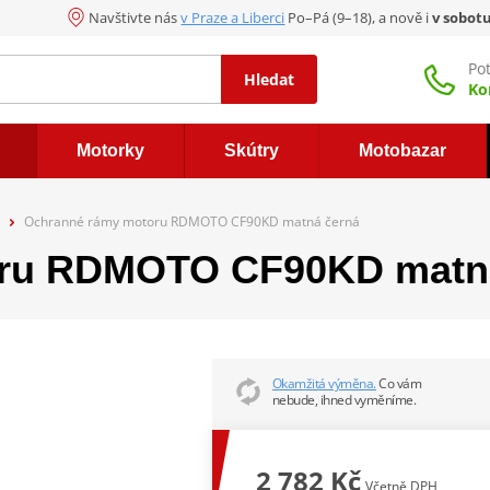
Navštivte nás
v Praze a Liberci
Po–Pá (9–18), a nově i
v sobot
Po
Hledat
Ko
Motorky
Skútry
Motobazar
Ochranné rámy motoru RDMOTO CF90KD matná černá
oru RDMOTO CF90KD matn
Okamžitá výměna.
Co vám
nebude, ihned vyměníme.
2 782 Kč
Včetně DPH