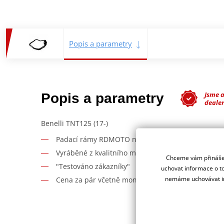
Popis a parametry
Jsme 
Popis a parametry
deale
Benelli TNT125 (17-)
Padací rámy RDMOTO nabízí maximální ochranu V
Vyráběné z kvalitního materiálu.
Chceme vám přinášet
"Testováno zákazníky"
uchovat informace o to
nemáme uchovávat in
Cena za pár včetně montážní sady.