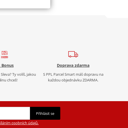
 Bonus
Doprava zdarma
Sleva? Ty volíš, jakou
S PPL Parcel Smart máš dopravu na
nu chceš!
každou objednávku ZDARMA.
Přihlásit se
íláním osobních údajů.