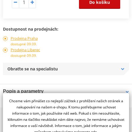
Do košíku
Dostupnost na prodejnách:
Prodejna Praha
dostupné 09.09.
Prodejna Liberec
dostupné 09.09.
Obraťte se na specialistu
Popis a parametry
Chceme vám přinášet co nejlepší zážitek z prohlížení našich stránek a
Jsme autorizovaný
dealer značky RDMOTO
nakupování na našem e-shopu. K tomu potřebujeme uchovat
informace o tom, jak používáte náš web. Pokud s tím nesouhlasíte,
2x multibrand showroom
KTM 990 Adventure/basic+lower+upper frames
kliknutím na tlačítko neukládat nám dáte najevo, že nemáme uchovávat
9 značek motocyklů, servis, oblečení, doplňky i náhradní
Padací rámy RDMOTO nabízí maximální ochranu Vašeho
informace o vaší návštěvě. Informace o tom, jaké informace a jakým
díly, to vše v Praze a Liberci
způsobem uchováváme
naleznete zde
.