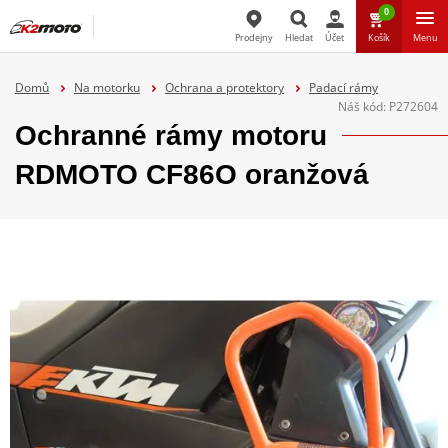
0
Prodejny
Hledat
Účet
Košík
Menu
Hledat
Domů
Na motorku
Ochrana a protektory
Padací rámy
Náš kód:
P272604
Ochranné rámy motoru
RDMOTO CF86O oranžová