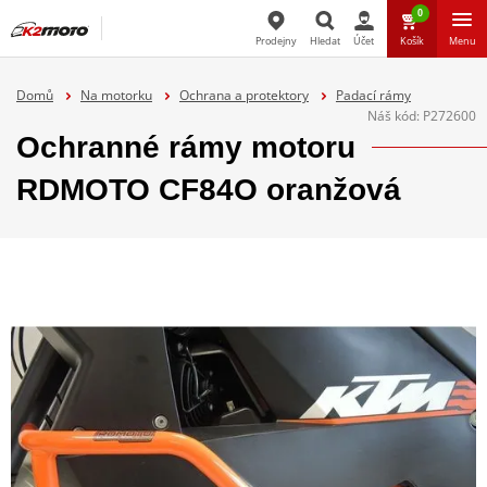
0
Prodejny
Hledat
Účet
Košík
Menu
Hledat
Domů
Na motorku
Ochrana a protektory
Padací rámy
Náš kód:
P272600
Ochranné rámy motoru
RDMOTO CF84O oranžová