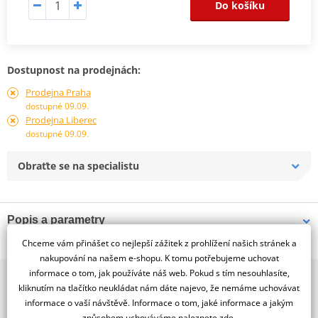
Do košíku
Dostupnost na prodejnách:
Prodejna Praha
dostupné 09.09.
Prodejna Liberec
dostupné 09.09.
Obraťte se na specialistu
Popis a parametry
Chceme vám přinášet co nejlepší zážitek z prohlížení našich stránek a
Jsme autorizovaný
dealer značky RDMOTO
nakupování na našem e-shopu. K tomu potřebujeme uchovat
informace o tom, jak používáte náš web. Pokud s tím nesouhlasíte,
2x multibrand showroom
KTM 990 Adventure/basic crash frames+lower frames
kliknutím na tlačítko neukládat nám dáte najevo, že nemáme uchovávat
9 značek motocyklů, servis, oblečení, doplňky i náhradní
Padací rámy RDMOTO nabízí maximální ochranu Vašeho
informace o vaší návštěvě. Informace o tom, jaké informace a jakým
díly, to vše v Praze a Liberci
způsobem uchováváme
naleznete zde
.