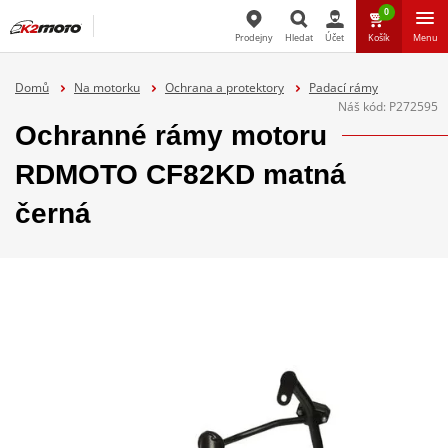
0
Prodejny
Hledat
Účet
Košík
Menu
Hledat
Domů
Na motorku
Ochrana a protektory
Padací rámy
Náš kód:
P272595
Ochranné rámy motoru
RDMOTO CF82KD matná
černá