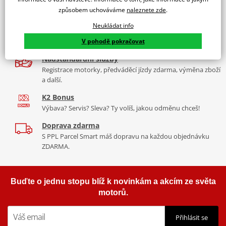
9 značek motocyklů, servis, oblečení, doplňky i náhradní
Padací rámy RDMOTO nabízí maximální ochranu Vašeho
způsobem uchováváme
naleznete zde
.
díly, to vše v Praze a Liberci
motocyklu.
Neukládat info
Více než 30 let zkušeností
Vyráběné z kvalitního materiálu.
V pohodě pokračovat
Za řídítky motorek, v servisu i prodeji moto vybavení
"Testováno zákazníky"
Nadstandardní služby
Cena za pár včetně montážní sady.
Registrace motorky, předváděcí jízdy zdarma, výměna zboží
a další.
K2 Bonus
Výbava? Servis? Sleva? Ty volíš, jakou odměnu chceš!
Doprava zdarma
S PPL Parcel Smart máš dopravu na každou objednávku
ZDARMA.
Buďte o jednu stopu blíž k novinkám a akcím ze světa
motorů.
Přihlásit se