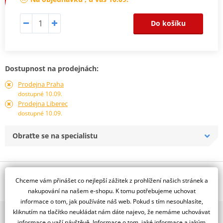
Do košíku
Dostupnost na prodejnách:
Prodejna Praha
dostupné 10.09.
Prodejna Liberec
dostupné 10.09.
Obraťte se na specialistu
Popis a parametry
Chceme vám přinášet co nejlepší zážitek z prohlížení našich stránek a
Jsme autorizovaný
nakupování na našem e-shopu. K tomu potřebujeme uchovat
dealer značky RDMOTO
informace o tom, jak používáte náš web. Pokud s tím nesouhlasíte,
kliknutím na tlačítko neukládat nám dáte najevo, že nemáme uchovávat
2x multibrand showroom
KTM 1290 SuperDuke (14-)
informace o vaší návštěvě. Informace o tom, jaké informace a jakým