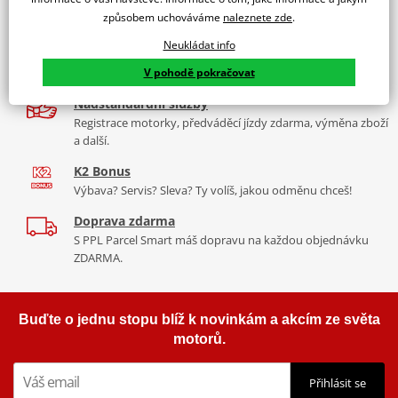
9 značek motocyklů, servis, oblečení, doplňky i náhradní
Padací rámy RDMOTO nabízí maximální ochranu Vašeho
způsobem uchováváme
naleznete zde
.
díly, to vše v Praze a Liberci
motocyklu.
Neukládat info
Více než 30 let zkušeností
Vyráběné z kvalitního materiálu.
V pohodě pokračovat
Za řídítky motorek, v servisu i prodeji moto vybavení
"Testováno zákazníky"
Nadstandardní služby
Cena za pár včetně montážní sady.
Registrace motorky, předváděcí jízdy zdarma, výměna zboží
a další.
K2 Bonus
Výbava? Servis? Sleva? Ty volíš, jakou odměnu chceš!
Doprava zdarma
S PPL Parcel Smart máš dopravu na každou objednávku
ZDARMA.
Buďte o jednu stopu blíž k novinkám a akcím ze světa
motorů.
Přihlásit se