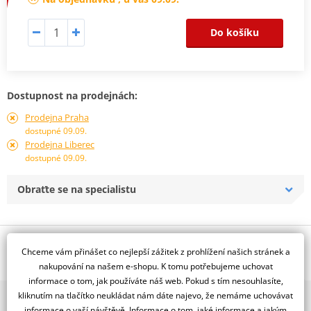
Do košíku
Dostupnost na prodejnách:
Prodejna Praha
dostupné 09.09.
Prodejna Liberec
dostupné 09.09.
Obraťte se na specialistu
Popis a parametry
Chceme vám přinášet co nejlepší zážitek z prohlížení našich stránek a
Jsme autorizovaný
nakupování na našem e-shopu. K tomu potřebujeme uchovat
dealer značky RDMOTO
informace o tom, jak používáte náš web. Pokud s tím nesouhlasíte,
kliknutím na tlačítko neukládat nám dáte najevo, že nemáme uchovávat
2x multibrand showroom
Tiger 800 XCX (15-)
informace o vaší návštěvě. Informace o tom, jaké informace a jakým