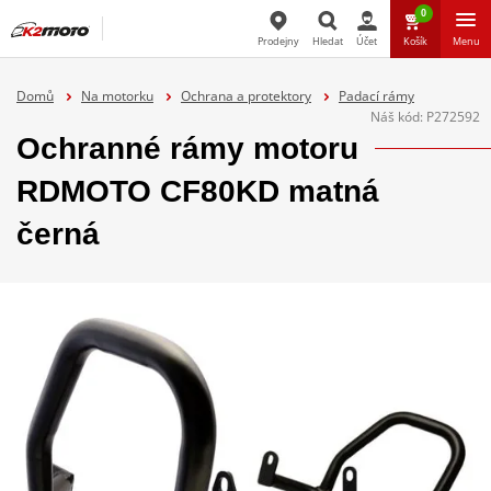
0
Prodejny
Hledat
Účet
Košík
Menu
Hledat
Domů
Na motorku
Ochrana a protektory
Padací rámy
Náš kód:
P272592
Ochranné rámy motoru
RDMOTO CF80KD matná
černá