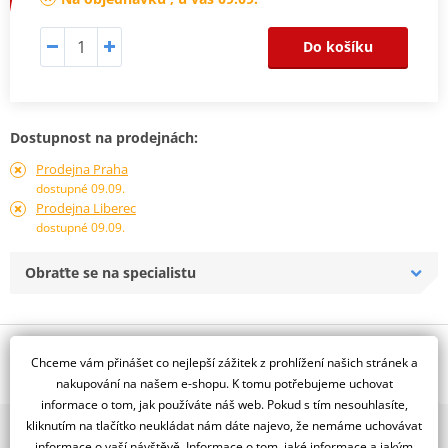
Do košíku
Dostupnost na prodejnách:
Prodejna Praha
dostupné 09.09.
Prodejna Liberec
dostupné 09.09.
Obraťte se na specialistu
Popis a parametry
Chceme vám přinášet co nejlepší zážitek z prohlížení našich stránek a
Jsme autorizovaný
nakupování na našem e-shopu. K tomu potřebujeme uchovat
dealer značky RDMOTO
informace o tom, jak používáte náš web. Pokud s tím nesouhlasíte,
kliknutím na tlačítko neukládat nám dáte najevo, že nemáme uchovávat
2x multibrand showroom
BMW R1200 GS / Adventure (04-07) original lower CF
informace o vaší návštěvě. Informace o tom, jaké informace a jakým