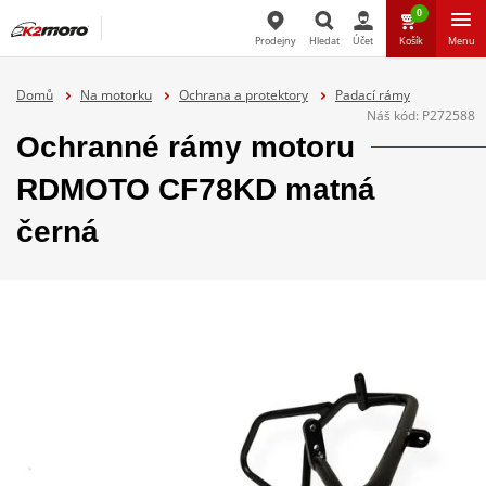
0
Prodejny
Hledat
Účet
Košík
Menu
Hledat
Domů
Na motorku
Ochrana a protektory
Padací rámy
Náš kód:
P272588
Ochranné rámy motoru
RDMOTO CF78KD matná
černá