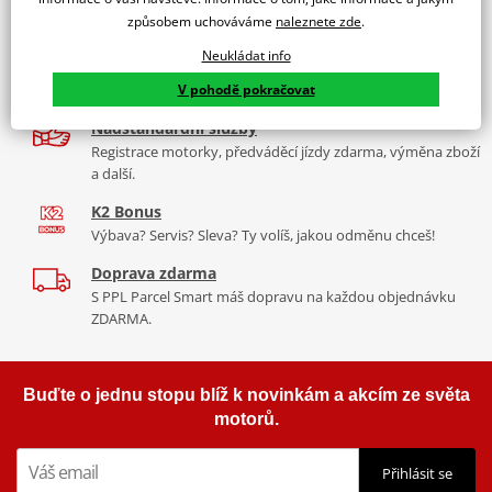
9 značek motocyklů, servis, oblečení, doplňky i náhradní
Padací rámy RDMOTO nabízí maximální ochranu Vašeho
způsobem uchováváme
naleznete zde
.
díly, to vše v Praze a Liberci
motocyklu.
Neukládat info
Více než 30 let zkušeností
Vyráběné z kvalitního materiálu.
V pohodě pokračovat
Za řídítky motorek, v servisu i prodeji moto vybavení
"Testováno zákazníky"
Nadstandardní služby
Cena za pár včetně montážní sady.
Registrace motorky, předváděcí jízdy zdarma, výměna zboží
a další.
K2 Bonus
Výbava? Servis? Sleva? Ty volíš, jakou odměnu chceš!
Doprava zdarma
S PPL Parcel Smart máš dopravu na každou objednávku
ZDARMA.
Buďte o jednu stopu blíž k novinkám a akcím ze světa
motorů.
Přihlásit se