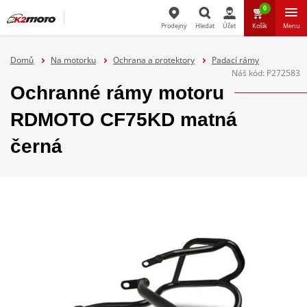
0
Prodejny
Hledat
Účet
Košík
Menu
Hledat
Domů
Na motorku
Ochrana a protektory
Padací rámy
Náš kód:
P272583
Ochranné rámy motoru
RDMOTO CF75KD matná
černá