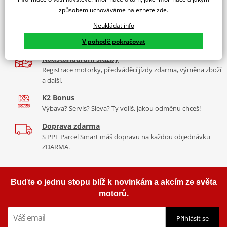
9 značek motocyklů, servis, oblečení, doplňky i náhradní
Padací rámy RDMOTO nabízí maximální ochranu Vašeho
způsobem uchováváme
naleznete zde
.
díly, to vše v Praze a Liberci
motocyklu.
Neukládat info
Více než 30 let zkušeností
Vyráběné z kvalitního materiálu.
V pohodě pokračovat
Za řídítky motorek, v servisu i prodeji moto vybavení
"Testováno zákazníky"
Nadstandardní služby
Cena za pár včetně montážní sady.
Registrace motorky, předváděcí jízdy zdarma, výměna zboží
a další.
K2 Bonus
Výbava? Servis? Sleva? Ty volíš, jakou odměnu chceš!
Doprava zdarma
S PPL Parcel Smart máš dopravu na každou objednávku
ZDARMA.
Buďte o jednu stopu blíž k novinkám a akcím ze světa
motorů.
Přihlásit se