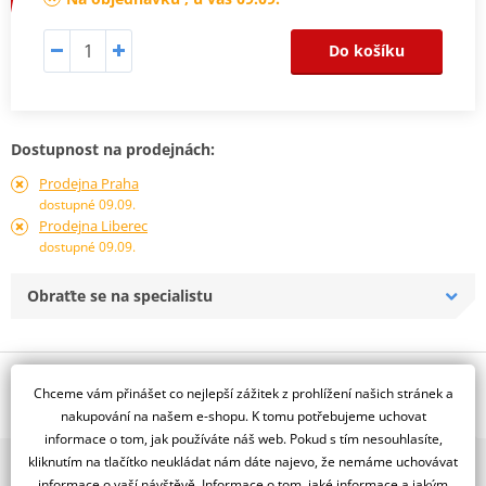
Do košíku
Dostupnost na prodejnách:
Prodejna Praha
dostupné 09.09.
Prodejna Liberec
dostupné 09.09.
Obraťte se na specialistu
Popis a parametry
Chceme vám přinášet co nejlepší zážitek z prohlížení našich stránek a
Jsme autorizovaný
nakupování na našem e-shopu. K tomu potřebujeme uchovat
dealer značky RDMOTO
informace o tom, jak používáte náš web. Pokud s tím nesouhlasíte,
kliknutím na tlačítko neukládat nám dáte najevo, že nemáme uchovávat
2x multibrand showroom
BMW R850R (02-)
informace o vaší návštěvě. Informace o tom, jaké informace a jakým