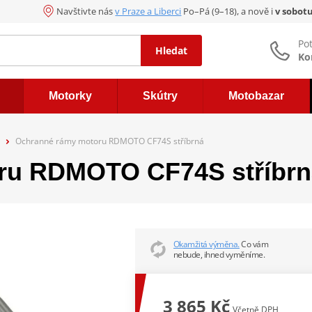
Navštivte nás
v Praze a Liberci
Po–Pá (9–18), a nově i
v sobot
Po
Hledat
Ko
Motorky
Skútry
Motobazar
Ochranné rámy motoru RDMOTO CF74S stříbrná
ru RDMOTO CF74S stříbrn
Okamžitá výměna.
Co vám
nebude, ihned vyměníme.
3 865 Kč
Včetně DPH