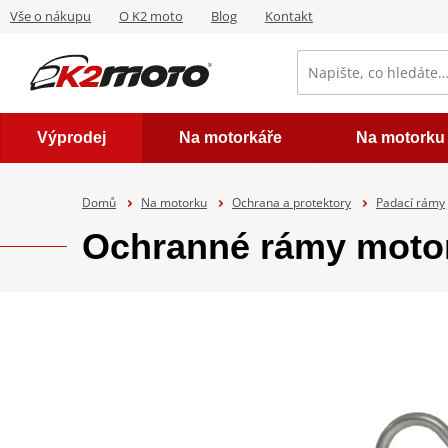
Vše o nákupu
O K2 moto
Blog
Kontakt
Výprodej
Na motorkáře
Na motorku
Domů
Na motorku
Ochrana a protektory
Padací rámy
Ochranné rámy moto