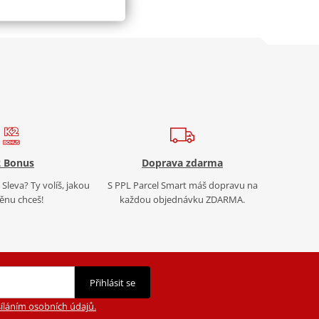
 Bonus
Doprava zdarma
Sleva? Ty volíš, jakou
S PPL Parcel Smart máš dopravu na
nu chceš!
každou objednávku ZDARMA.
Přihlásit se
íláním osobních údajů.