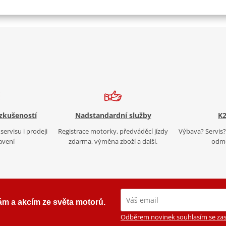
 zkušeností
Nadstandardní služby
K2
servisu i prodeji
Registrace motorky, předváděcí jízdy
Výbava? Servis? 
avení
zdarma, výměna zboží a další.
odmě
ám a akcím ze světa motorů.
Odběrem novinek souhlasím se zas