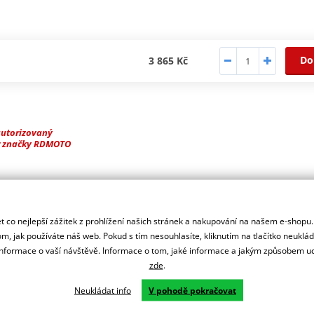
Do
3 865 Kč
autorizovaný
r značky RDMOTO
ašeho motocyklu.
 co nejlepší zážitek z prohlížení našich stránek a nakupování na našem e-shopu
m, jak používáte náš web. Pokud s tím nesouhlasíte, kliknutím na tlačítko neuklá
formace o vaší návštěvě. Informace o tom, jaké informace a jakým způsobem
zde
.
Neukládat info
V pohodě pokračovat