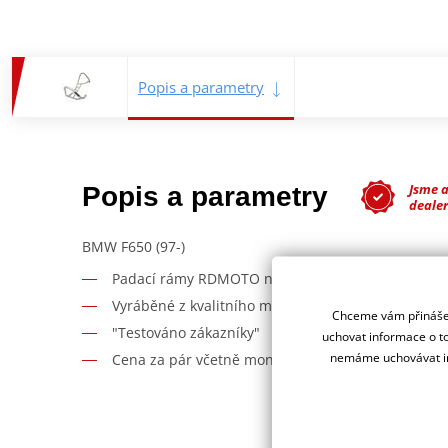
Popis a parametry
Jsme 
Popis a parametry
deale
BMW F650 (97-)
Padací rámy RDMOTO nabízí maximální ochranu V
Vyráběné z kvalitního materiálu.
Chceme vám přinášet
"Testováno zákazníky"
uchovat informace o to
nemáme uchovávat in
Cena za pár včetně montážní sady.