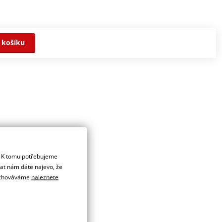
 košíku
. K tomu potřebujeme
dat nám dáte najevo, že
 uchováváme
naleznete