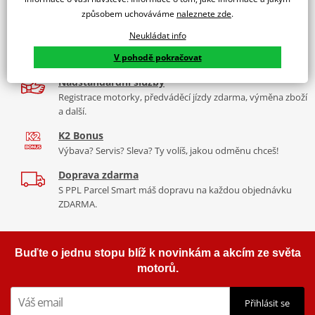
9 značek motocyklů, servis, oblečení, doplňky i náhradní
Padací rámy RDMOTO nabízí maximální ochranu Vašeho
způsobem uchováváme
naleznete zde
.
díly, to vše v Praze a Liberci
motocyklu.
Neukládat info
Více než 30 let zkušeností
Vyráběné z kvalitního materiálu.
V pohodě pokračovat
Za řídítky motorek, v servisu i prodeji moto vybavení
"Testováno zákazníky"
Nadstandardní služby
Cena za pár včetně montážní sady.
Registrace motorky, předváděcí jízdy zdarma, výměna zboží
a další.
K2 Bonus
Výbava? Servis? Sleva? Ty volíš, jakou odměnu chceš!
Doprava zdarma
S PPL Parcel Smart máš dopravu na každou objednávku
ZDARMA.
Buďte o jednu stopu blíž k novinkám a akcím ze světa
motorů.
Přihlásit se