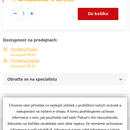
Do košíku
Dostupnost na prodejnách:
Prodejna Praha
dostupné 09.09.
Prodejna Liberec
dostupné 09.09.
Obraťte se na specialistu
Popis a parametry
Chceme vám přinášet co nejlepší zážitek z prohlížení našich stránek a
Jsme autorizovaný
nakupování na našem e-shopu. K tomu potřebujeme uchovat
dealer značky RDMOTO
informace o tom, jak používáte náš web. Pokud s tím nesouhlasíte,
kliknutím na tlačítko neukládat nám dáte najevo, že nemáme uchovávat
2x multibrand showroom
BMW F650 (97-)
informace o vaší návštěvě. Informace o tom, jaké informace a jakým