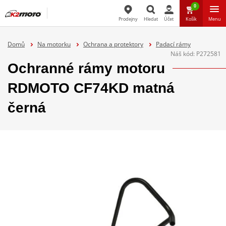
0
Prodejny
Hledat
Účet
Košík
Menu
Hledat
Domů
Na motorku
Ochrana a protektory
Padací rámy
Náš kód:
P272581
Ochranné rámy motoru
RDMOTO CF74KD matná
černá