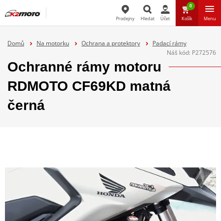
0
Prodejny
Hledat
Účet
Košík
Menu
Hledat
Domů
Na motorku
Ochrana a protektory
Padací rámy
Náš kód:
P272576
Ochranné rámy motoru
RDMOTO CF69KD matná
černá