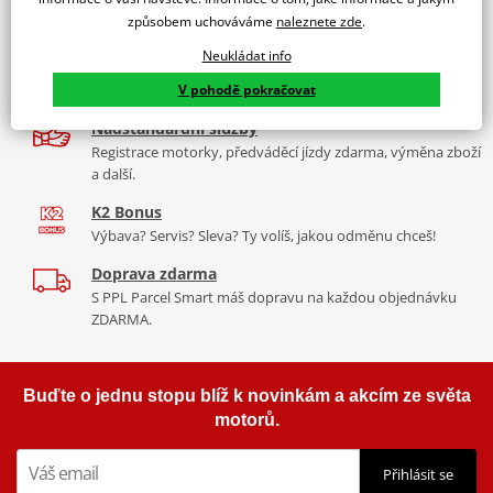
9 značek motocyklů, servis, oblečení, doplňky i náhradní
Padací rámy RDMOTO nabízí maximální ochranu Vašeho
způsobem uchováváme
naleznete zde
.
díly, to vše v Praze a Liberci
motocyklu.
Neukládat info
Více než 30 let zkušeností
Vyráběné z kvalitního materiálu.
V pohodě pokračovat
Za řídítky motorek, v servisu i prodeji moto vybavení
"Testováno zákazníky"
Nadstandardní služby
Cena za pár včetně montážní sady.
Registrace motorky, předváděcí jízdy zdarma, výměna zboží
a další.
K2 Bonus
Výbava? Servis? Sleva? Ty volíš, jakou odměnu chceš!
Doprava zdarma
S PPL Parcel Smart máš dopravu na každou objednávku
ZDARMA.
Buďte o jednu stopu blíž k novinkám a akcím ze světa
motorů.
Přihlásit se