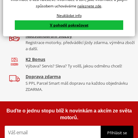
9 značek motocyklů, servis, oblečení, doplňky i náhradní
Padací rámy RDMOTO nabízí maximální ochranu Vašeho
způsobem uchováváme
naleznete zde
.
díly, to vše v Praze a Liberci
motocyklu.
Neukládat info
Více než 30 let zkušeností
Vyráběné z kvalitního materiálu.
V pohodě pokračovat
Za řídítky motorek, v servisu i prodeji moto vybavení
"Testováno zákazníky"
Nadstandardní služby
Cena za pár včetně montážní sady.
Registrace motorky, předváděcí jízdy zdarma, výměna zboží
a další.
K2 Bonus
Výbava? Servis? Sleva? Ty volíš, jakou odměnu chceš!
Doprava zdarma
S PPL Parcel Smart máš dopravu na každou objednávku
ZDARMA.
Buďte o jednu stopu blíž k novinkám a akcím ze světa
motorů.
Přihlásit se