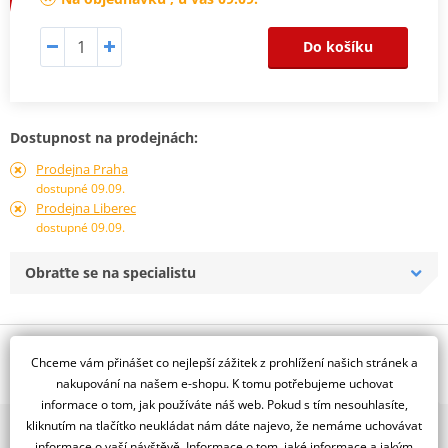
Do košíku
Dostupnost na prodejnách:
Prodejna Praha
dostupné 09.09.
Prodejna Liberec
dostupné 09.09.
Obraťte se na specialistu
Popis a parametry
Chceme vám přinášet co nejlepší zážitek z prohlížení našich stránek a
Jsme autorizovaný
nakupování na našem e-shopu. K tomu potřebujeme uchovat
dealer značky RDMOTO
informace o tom, jak používáte náš web. Pokud s tím nesouhlasíte,
kliknutím na tlačítko neukládat nám dáte najevo, že nemáme uchovávat
2x multibrand showroom
Moto Guzzi Breva 750 (16-)
informace o vaší návštěvě. Informace o tom, jaké informace a jakým