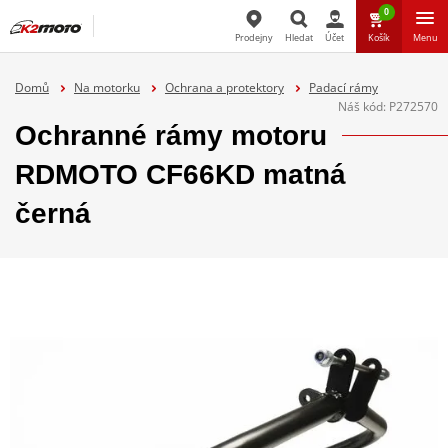
0
Prodejny
Hledat
Účet
Košík
Menu
Hledat
Domů
Na motorku
Ochrana a protektory
Padací rámy
Náš kód:
P272570
Ochranné rámy motoru
RDMOTO CF66KD matná
černá