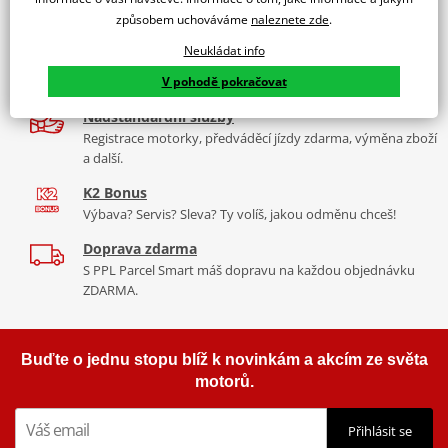
9 značek motocyklů, servis, oblečení, doplňky i náhradní
Padací rámy RDMOTO nabízí maximální ochranu Vašeho
způsobem uchováváme
naleznete zde
.
díly, to vše v Praze a Liberci
motocyklu.
Neukládat info
Více než 30 let zkušeností
Vyráběné z kvalitního materiálu.
V pohodě pokračovat
Za řídítky motorek, v servisu i prodeji moto vybavení
"Testováno zákazníky"
Nadstandardní služby
Cena za pár včetně montážní sady.
Registrace motorky, předváděcí jízdy zdarma, výměna zboží
a další.
K2 Bonus
Výbava? Servis? Sleva? Ty volíš, jakou odměnu chceš!
Doprava zdarma
S PPL Parcel Smart máš dopravu na každou objednávku
ZDARMA.
Buďte o jednu stopu blíž k novinkám a akcím ze světa
motorů.
Přihlásit se