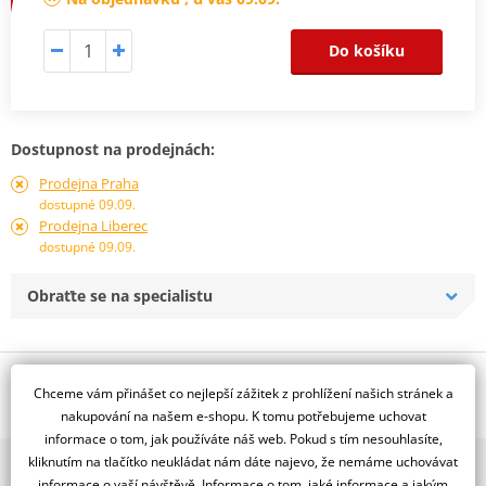
Do košíku
Dostupnost na prodejnách:
Prodejna Praha
dostupné 09.09.
Prodejna Liberec
dostupné 09.09.
Obraťte se na specialistu
Popis a parametry
Chceme vám přinášet co nejlepší zážitek z prohlížení našich stránek a
Jsme autorizovaný
nakupování na našem e-shopu. K tomu potřebujeme uchovat
dealer značky RDMOTO
informace o tom, jak používáte náš web. Pokud s tím nesouhlasíte,
kliknutím na tlačítko neukládat nám dáte najevo, že nemáme uchovávat
2x multibrand showroom
Honda CBF 600 (08-12)
informace o vaší návštěvě. Informace o tom, jaké informace a jakým