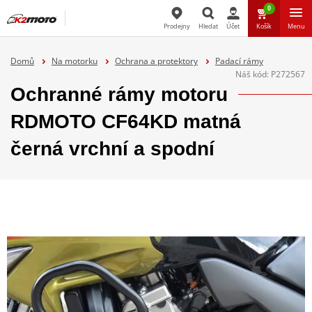
0
Prodejny
Hledat
Účet
Košík
Menu
Hledat
Domů
Na motorku
Ochrana a protektory
Padací rámy
Náš kód:
P272567
Ochranné rámy motoru
RDMOTO CF64KD matná
černá vrchní a spodní