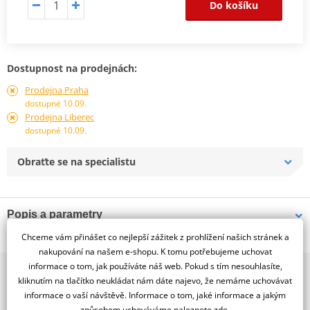
Do košíku
Dostupnost na prodejnách:
Prodejna Praha
dostupné 10.09.
Prodejna Liberec
dostupné 10.09.
Obraťte se na specialistu
Popis a parametry
Chceme vám přinášet co nejlepší zážitek z prohlížení našich stránek a
Jsme autorizovaný
dealer značky RDMOTO
nakupování na našem e-shopu. K tomu potřebujeme uchovat
informace o tom, jak používáte náš web. Pokud s tím nesouhlasíte,
2x multibrand showroom
Honda CBF 500 (04-12)
kliknutím na tlačítko neukládat nám dáte najevo, že nemáme uchovávat
9 značek motocyklů, servis, oblečení, doplňky i náhradní
Padací rámy RDMOTO nabízí maximální ochranu Vašeho
informace o vaší návštěvě. Informace o tom, jaké informace a jakým
díly, to vše v Praze a Liberci
způsobem uchováváme
naleznete zde
.