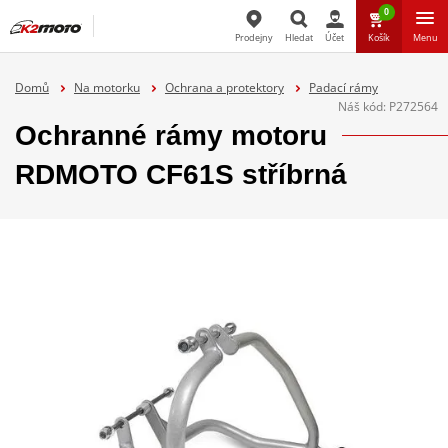
0
Prodejny
Hledat
Účet
Košík
Menu
Hledat
Domů
Na motorku
Ochrana a protektory
Padací rámy
Náš kód:
P272564
Ochranné rámy motoru
RDMOTO CF61S stříbrná