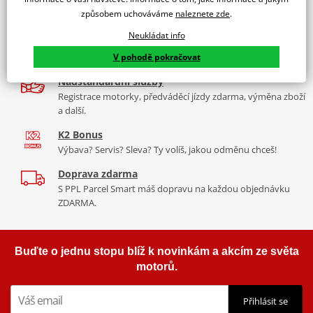
9 značek motocyklů, servis, oblečení, doplňky i náhradní
Padací rámy RDMOTO nabízí maximální ochranu Vašeho
způsobem uchováváme
naleznete zde
.
díly, to vše v Praze a Liberci
motocyklu.
Neukládat info
Více než 30 let zkušeností
Vyráběné z kvalitního materiálu.
V pohodě pokračovat
Za řídítky motorek, v servisu i prodeji moto vybavení
"Testováno zákazníky"
Nadstandardní služby
Cena za pár včetně montážní sady.
Registrace motorky, předváděcí jízdy zdarma, výměna zboží
a další.
K2 Bonus
Výbava? Servis? Sleva? Ty volíš, jakou odměnu chceš!
Doprava zdarma
S PPL Parcel Smart máš dopravu na každou objednávku
ZDARMA.
Buďte o jednu stopu blíž k novinkám a akcím ze světa
motorů.
Přihlásit se