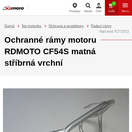
0
Prodejny
Hledat
Účet
Košík
Menu
Hledat
Domů
Na motorku
Ochrana a protektory
Padací rámy
Náš kód:
P272552
Ochranné rámy motoru
RDMOTO CF54S matná
stříbrná vrchní