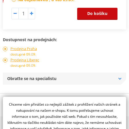
Do košíku
Dostupnost na prodejnách:
Prodejna Praha
dostupné 09.09.
Prodejna Liberec
dostupné 09.09.
Obraťte se na specialistu
Popis a parametry
Chceme vám přinášet co nejlepší zážitek z prohlížení našich stránek a
Jsme autorizovaný
nakupování na našem e-shopu. K tomu potřebujeme uchovat
dealer značky RDMOTO
informace o tom, jak používáte náš web. Pokud s tím nesouhlasíte,
kliknutím na tlačítko neukládat nám dáte najevo, že nemáme uchovávat
2x multibrand showroom
Honda CRF 1000L Africa Twin (16)
informace o vaší návštěvě. Informace o tom, jaké informace a jakým