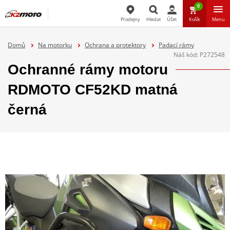
0
Prodejny
Hledat
Účet
Košík
Menu
Hledat
Domů
Na motorku
Ochrana a protektory
Padací rámy
Náš kód:
P272548
Ochranné rámy motoru
RDMOTO CF52KD matná
černá