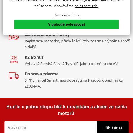
9 značek motocyklů, servis, oblečení, doplňky i náhradní
Padací rámy RDMOTO nabízí maximální ochranu Vašeho
způsobem uchováváme
naleznete zde
.
díly, to vše v Praze a Liberci
motocyklu.
Neukládat info
Více než 30 let zkušeností
Vyráběné z kvalitního materiálu.
V pohodě pokračovat
Za řídítky motorek, v servisu i prodeji moto vybavení
"Testováno zákazníky"
Nadstandardní služby
Cena za pár včetně montážní sady.
Registrace motorky, předváděcí jízdy zdarma, výměna zboží
a další.
K2 Bonus
Výbava? Servis? Sleva? Ty volíš, jakou odměnu chceš!
Doprava zdarma
S PPL Parcel Smart máš dopravu na každou objednávku
ZDARMA.
Buďte o jednu stopu blíž k novinkám a akcím ze světa
motorů.
Přihlásit se