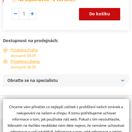
Do košíku
Dostupnost na prodejnách:
Prodejna Praha
dostupné 08.09.
Prodejna Liberec
dostupné 08.09.
Obraťte se na specialistu
Popis a parametry
Chceme vám přinášet co nejlepší zážitek z prohlížení našich stránek a
Jsme autorizovaný
nakupování na našem e-shopu. K tomu potřebujeme uchovat
dealer značky RDMOTO
informace o tom, jak používáte náš web. Pokud s tím nesouhlasíte,
kliknutím na tlačítko neukládat nám dáte najevo, že nemáme uchovávat
2x multibrand showroom
Suzuki DL 1000 V-Strom (14-)
informace o vaší návštěvě. Informace o tom, jaké informace a jakým