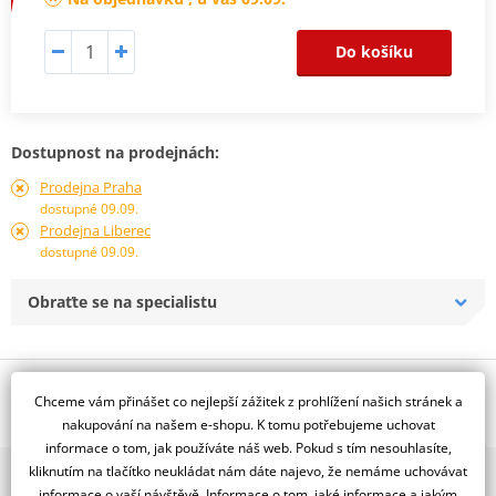
Do košíku
Dostupnost na prodejnách:
Prodejna Praha
dostupné 09.09.
Prodejna Liberec
dostupné 09.09.
Obraťte se na specialistu
Popis a parametry
Chceme vám přinášet co nejlepší zážitek z prohlížení našich stránek a
Jsme autorizovaný
nakupování na našem e-shopu. K tomu potřebujeme uchovat
dealer značky RDMOTO
informace o tom, jak používáte náš web. Pokud s tím nesouhlasíte,
kliknutím na tlačítko neukládat nám dáte najevo, že nemáme uchovávat
2x multibrand showroom
BMW R1200 GS Adventure (14-)
informace o vaší návštěvě. Informace o tom, jaké informace a jakým