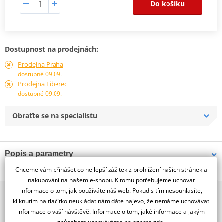
Do košíku
Dostupnost na prodejnách:
Prodejna Praha
dostupné 09.09.
Prodejna Liberec
dostupné 09.09.
Obraťte se na specialistu
Popis a parametry
Chceme vám přinášet co nejlepší zážitek z prohlížení našich stránek a
Jsme autorizovaný
dealer značky RDMOTO
nakupování na našem e-shopu. K tomu potřebujeme uchovat
informace o tom, jak používáte náš web. Pokud s tím nesouhlasíte,
2x multibrand showroom
BMW R1100 GS (94-99)
kliknutím na tlačítko neukládat nám dáte najevo, že nemáme uchovávat
9 značek motocyklů, servis, oblečení, doplňky i náhradní
Padací rámy RDMOTO nabízí maximální ochranu Vašeho
informace o vaší návštěvě. Informace o tom, jaké informace a jakým
díly, to vše v Praze a Liberci
způsobem uchováváme
naleznete zde
.