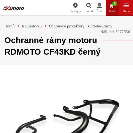
0
Prodejny
Hledat
Účet
Košík
Menu
Hledat
Domů
Na motorku
Ochrana a protektory
Padací rámy
Náš kód:
P272536
Ochranné rámy motoru
RDMOTO CF43KD černý