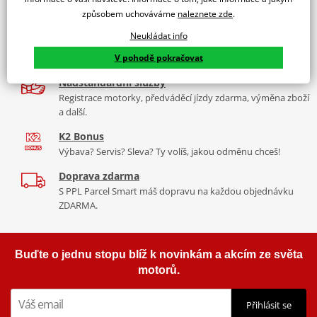
9 značek motocyklů, servis, oblečení, doplňky i náhradní
Padací rámy RDMOTO nabízí maximální ochranu Vašeho
způsobem uchováváme
naleznete zde
.
díly, to vše v Praze a Liberci
motocyklu.
Neukládat info
Více než 30 let zkušeností
Vyráběné z kvalitního materiálu.
V pohodě pokračovat
Za řídítky motorek, v servisu i prodeji moto vybavení
"Testováno zákazníky"
Nadstandardní služby
Cena za pár včetně montážní sady.
Registrace motorky, předváděcí jízdy zdarma, výměna zboží
a další.
K2 Bonus
Výbava? Servis? Sleva? Ty volíš, jakou odměnu chceš!
Doprava zdarma
S PPL Parcel Smart máš dopravu na každou objednávku
ZDARMA.
Buďte o jednu stopu blíž k novinkám a akcím ze světa
motorů.
Přihlásit se