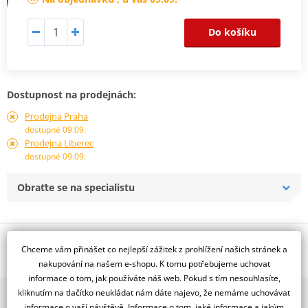
Do košíku
Dostupnost na prodejnách:
Prodejna Praha
dostupné 09.09.
Prodejna Liberec
dostupné 09.09.
Obraťte se na specialistu
Popis a parametry
Chceme vám přinášet co nejlepší zážitek z prohlížení našich stránek a
Jsme autorizovaný
nakupování na našem e-shopu. K tomu potřebujeme uchovat
dealer značky RDMOTO
informace o tom, jak používáte náš web. Pokud s tím nesouhlasíte,
kliknutím na tlačítko neukládat nám dáte najevo, že nemáme uchovávat
2x multibrand showroom
BMW R1200 GS (04-07)
informace o vaší návštěvě. Informace o tom, jaké informace a jakým