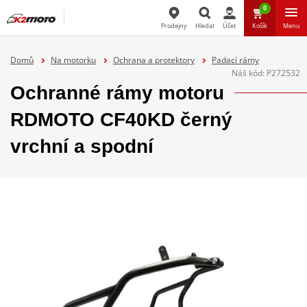
0
Prodejny
Hledat
Účet
Košík
Menu
Hledat
Domů
Na motorku
Ochrana a protektory
Padací rámy
Náš kód:
P272532
Ochranné rámy motoru
RDMOTO CF40KD černý
vrchní a spodní