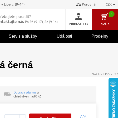
u
v Liberci (9–14)
Porovnání
CZK
0
třebujete poradit?
ntaktujte nás
Po-Pá (9-17), So (9-14)
PŘIHLÁSIT SE
KOŠÍK
Servis a služby
Události
Prodejny
á černá
Náš kód:
P272527
Doprava zdarma
u
objednávek nad 0 Kč