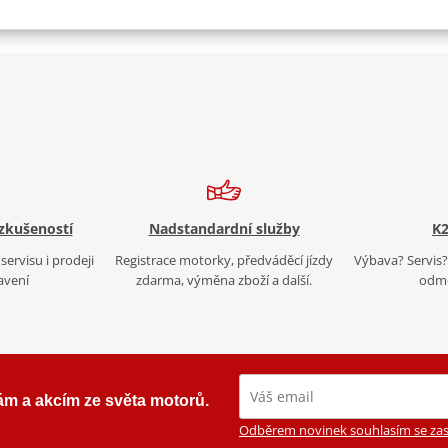
 zkušeností
Nadstandardní služby
K2
servisu i prodeji
Registrace motorky, předváděcí jízdy
Výbava? Servis? 
avení
zdarma, výměna zboží a další.
odmě
ám a akcím ze světa motorů.
Odběrem novinek souhlasím se zas