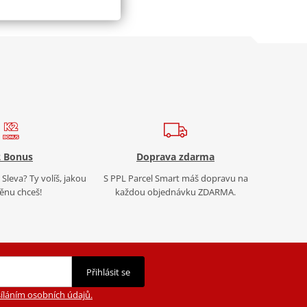
 Bonus
Doprava zdarma
Sleva? Ty volíš, jakou
S PPL Parcel Smart máš dopravu na
nu chceš!
každou objednávku ZDARMA.
Přihlásit se
íláním osobních údajů.