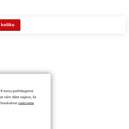
 košíku
. K tomu potřebujeme
dat nám dáte najevo, že
 uchováváme
naleznete