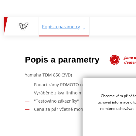
Popis a parametry
Jsme 
Popis a parametry
deale
Yamaha TDM 850 (3VD)
Padací rámy RDMOTO nabízí maximální ochranu V
Vyráběné z kvalitního materiálu.
Chceme vám přinášet
"Testováno zákazníky"
uchovat informace o to
nemáme uchovávat in
Cena za pár včetně montážní sady.