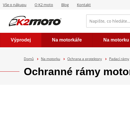
Vše o nákupu
O K2 moto
Blog
Kontakt
Výprodej
Na motorkáře
Na motorku
Domů
Na motorku
Ochrana a protektory
Padací rámy
Ochranné rámy mot