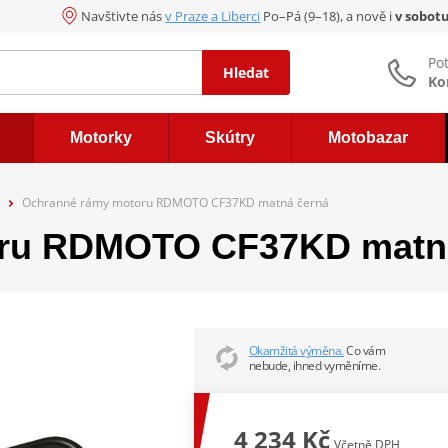
Navštivte nás
v Praze a Liberci
Po–Pá (9–18), a nově i
v sobot
Po
Hledat
Ko
Motorky
Skútry
Motobazar
Ochranné rámy motoru RDMOTO CF37KD matná černá
oru RDMOTO CF37KD matn
Okamžitá výměna.
Co vám
nebude, ihned vyměníme.
4 234 Kč
Včetně DPH