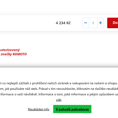
Do
4 234 Kč
autorizovaný
r značky RDMOTO
ašeho motocyklu.
 co nejlepší zážitek z prohlížení našich stránek a nakupování na našem e-shopu
m, jak používáte náš web. Pokud s tím nesouhlasíte, kliknutím na tlačítko neuklá
formace o vaší návštěvě. Informace o tom, jaké informace a jakým způsobem
zde
.
Neukládat info
V pohodě pokračovat