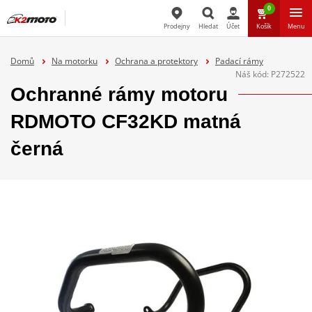
0
Prodejny
Hledat
Účet
Košík
Menu
Hledat
Domů
Na motorku
Ochrana a protektory
Padací rámy
Náš kód:
P272522
Ochranné rámy motoru
RDMOTO CF32KD matná
černá