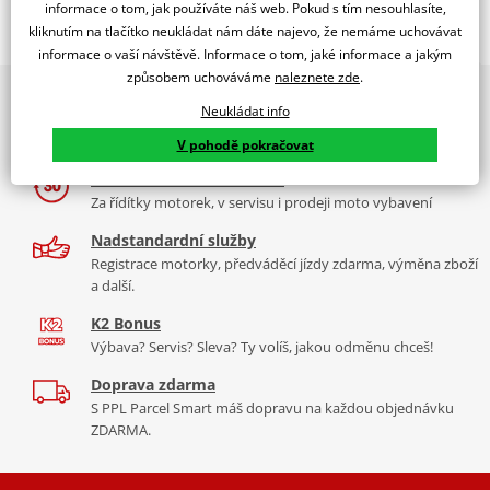
Popis a parametry
informace o tom, jak používáte náš web. Pokud s tím nesouhlasíte,
kliknutím na tlačítko neukládat nám dáte najevo, že nemáme uchovávat
Jsme autorizovaný
informace o vaší návštěvě. Informace o tom, jaké informace a jakým
dealer značky RDMOTO
způsobem uchováváme
naleznete zde
.
2x multibrand showroom
Yamaha TDM 850
Neukládat info
9 značek motocyklů, servis, oblečení, doplňky i náhradní
Padací rámy RDMOTO nabízí maximální ochranu Vašeho
díly, to vše v Praze a Liberci
V pohodě pokračovat
motocyklu.
Více než 30 let zkušeností
Vyráběné z kvalitního materiálu.
Za řídítky motorek, v servisu i prodeji moto vybavení
"Testováno zákazníky"
Nadstandardní služby
Cena za pár včetně montážní sady.
Registrace motorky, předváděcí jízdy zdarma, výměna zboží
a další.
Montážní list
PDF
K2 Bonus
Výbava? Servis? Sleva? Ty volíš, jakou odměnu chceš!
Doprava zdarma
S PPL Parcel Smart máš dopravu na každou objednávku
ZDARMA.