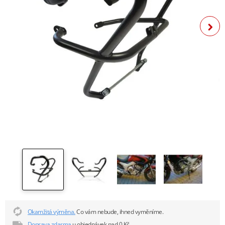
Okamžitá výměna.
Co vám nebude, ihned vyměníme.
Doprava zdarma
u objednávek nad 0 Kč