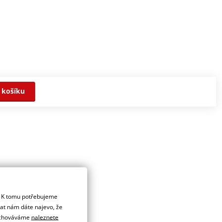
 košíku
. K tomu potřebujeme
dat nám dáte najevo, že
 uchováváme
naleznete