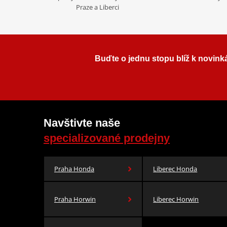
Praze a Liberci
Buďte o jednu stopu blíž k novink
Navštivte naše
specializované prodejny
Praha Honda
Liberec Honda
Praha Horwin
Liberec Horwin