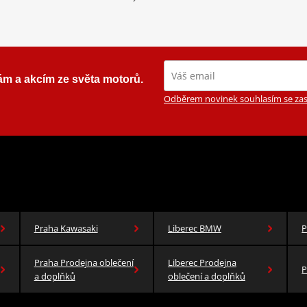
ám a akcím ze světa motorů.
Odběrem novinek souhlasím se zas
Praha Kawasaki
Liberec BMW
P
Praha Prodejna oblečení
Liberec Prodejna
P
a doplňků
oblečení a doplňků