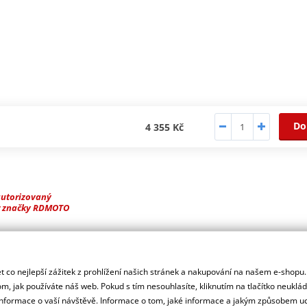
Do
4 355 Kč
autorizovaný
r značky RDMOTO
ašeho motocyklu.
 co nejlepší zážitek z prohlížení našich stránek a nakupování na našem e-shopu
m, jak používáte náš web. Pokud s tím nesouhlasíte, kliknutím na tlačítko neuklá
formace o vaší návštěvě. Informace o tom, jaké informace a jakým způsobem