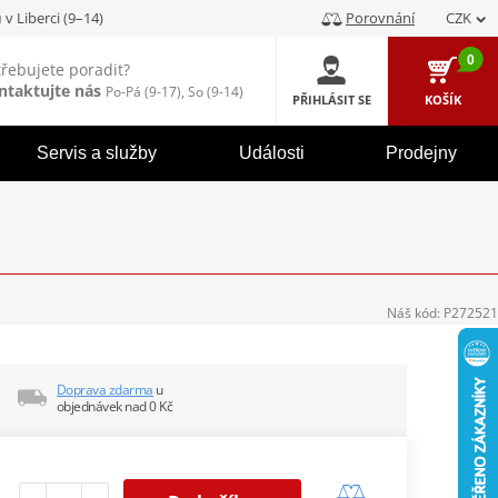
u
v Liberci (9–14)
Porovnání
CZK
0
třebujete poradit?
ntaktujte nás
Po-Pá (9-17), So (9-14)
PŘIHLÁSIT SE
KOŠÍK
Servis a služby
Události
Prodejny
Náš kód:
P272521
Doprava zdarma
u
objednávek nad 0 Kč