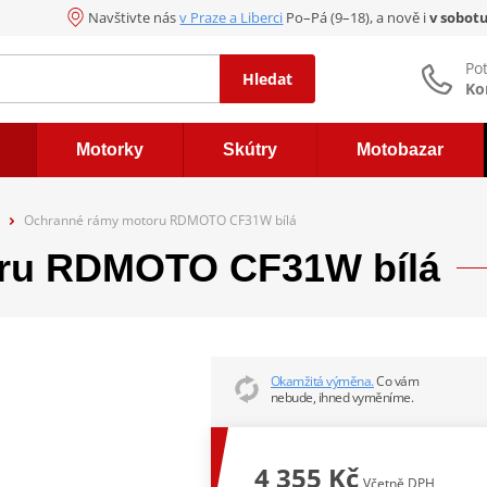
Navštivte nás
v Praze a Liberci
Po–Pá (9–18), a nově i
v sobot
Po
Hledat
Ko
Motorky
Skútry
Motobazar
Ochranné rámy motoru RDMOTO CF31W bílá
ru RDMOTO CF31W bílá
Okamžitá výměna.
Co vám
nebude, ihned vyměníme.
4 355 Kč
Včetně DPH