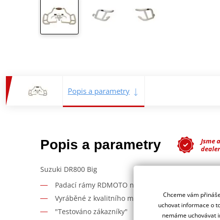
Popis a parametry
Jsme 
Popis a parametry
deale
Suzuki DR800 Big
Padací rámy RDMOTO nabízí maximální ochranu V
Chceme vám přinášet
Vyráběné z kvalitního materiálu.
uchovat informace o to
"Testováno zákazníky"
nemáme uchovávat in