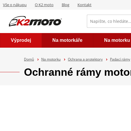
Vše o nákupu
O K2 moto
Blog
Kontakt
Výprodej
Na motorkáře
Na motorku
Domů
Na motorku
Ochrana a protektory
Padací rámy
Ochranné rámy moto