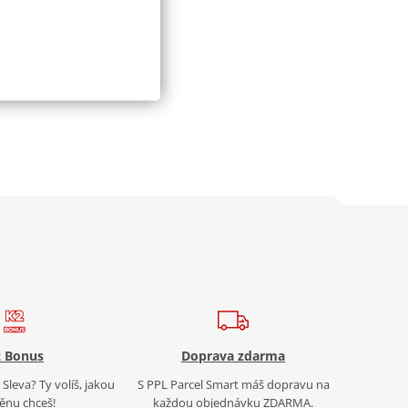
 Bonus
Doprava zdarma
Sleva? Ty volíš, jakou
S PPL Parcel Smart máš dopravu na
nu chceš!
každou objednávku ZDARMA.