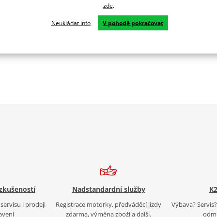
zde
.
Neukládat info
V pohodě pokračovat
 zkušeností
Nadstandardní služby
K2
servisu i prodeji
Registrace motorky, předváděcí jízdy
Výbava? Servis? 
avení
zdarma, výměna zboží a další.
odmě