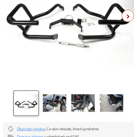
Okamžitá výměna.
Co vám nebude, ihned vyměníme.
Doprava zdarma
u objednávek nad 0 Kč