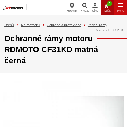
0
Prodejny
Hledat
Účet
Košík
Menu
Hledat
Domů
Na motorku
Ochrana a protektory
Padací rámy
Náš kód:
P272520
Ochranné rámy motoru
RDMOTO CF31KD matná
černá