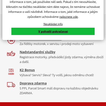
Popis a parametry
informace o tom, jak používáte náš web. Pokud s tím nesouhlasíte,
kliknutím na tlačítko neukládat nám dáte najevo, že nemáme uchovávat
Jsme autorizovaný
informace o vaší návštěvě. Informace o tom, jaké informace a jakým
dealer značky RDMOTO
způsobem uchováváme
naleznete zde
.
2x multibrand showroom
Suzuki DR800 Big
Neukládat info
9 značek motocyklů, servis, oblečení, doplňky i náhradní
Padací rámy RDMOTO nabízí maximální ochranu Vašeho
díly, to vše v Praze a Liberci
V pohodě pokračovat
motocyklu.
Více než 30 let zkušeností
Vyráběné z kvalitního materiálu.
Za řídítky motorek, v servisu i prodeji moto vybavení
"Testováno zákazníky"
Nadstandardní služby
Cena za pár včetně montážní sady.
Registrace motorky, předváděcí jízdy zdarma, výměna zboží
a další.
Montážní list
PDF
K2 Bonus
Výbava? Servis? Sleva? Ty volíš, jakou odměnu chceš!
Doprava zdarma
S PPL Parcel Smart máš dopravu na každou objednávku
ZDARMA.