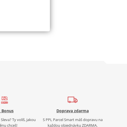
 Bonus
Doprava zdarma
Sleva? Ty volíš, jakou
S PPL Parcel Smart máš dopravu na
nu chceš!
každou objednávku ZDARMA.