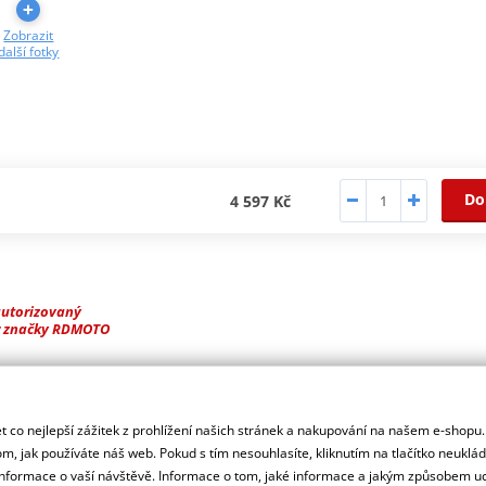
Zobrazit
další fotky
Do
4 597 Kč
autorizovaný
r značky RDMOTO
ašeho motocyklu.
 co nejlepší zážitek z prohlížení našich stránek a nakupování na našem e-shopu
m, jak používáte náš web. Pokud s tím nesouhlasíte, kliknutím na tlačítko neuklá
formace o vaší návštěvě. Informace o tom, jaké informace a jakým způsobem