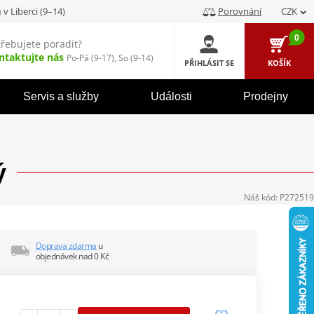
u
v Liberci (9–14)
Porovnání
CZK
0
třebujete poradit?
ntaktujte nás
Po-Pá (9-17), So (9-14)
PŘIHLÁSIT SE
KOŠÍK
Servis a služby
Události
Prodejny
ý
Náš kód:
P272519
Doprava zdarma
u
objednávek nad 0 Kč