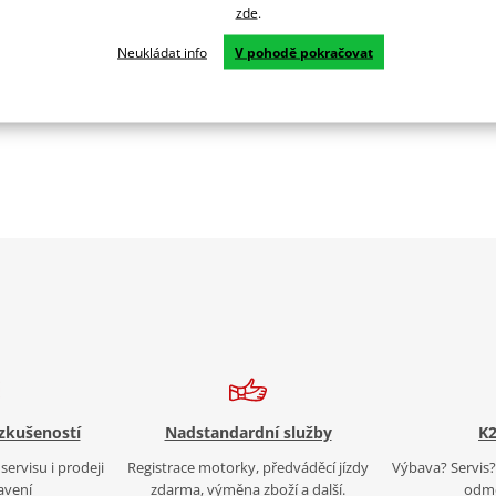
zde
.
Neukládat info
V pohodě pokračovat
 zkušeností
Nadstandardní služby
K2
servisu i prodeji
Registrace motorky, předváděcí jízdy
Výbava? Servis? 
avení
zdarma, výměna zboží a další.
odmě