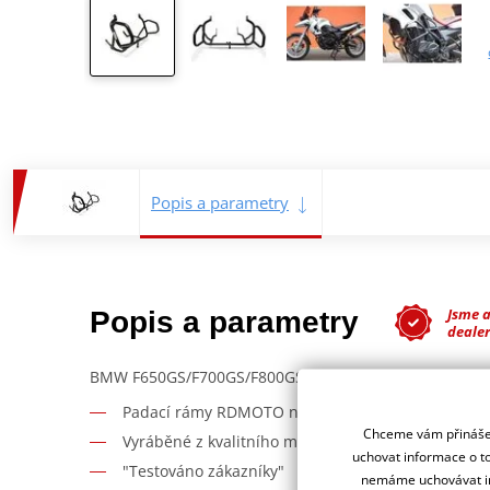
Popis a parametry
Jsme 
Popis a parametry
deale
BMW F650GS/F700GS/F800GS (07-11)
Padací rámy RDMOTO nabízí maximální ochranu V
Chceme vám přinášet
Vyráběné z kvalitního materiálu.
uchovat informace o to
"Testováno zákazníky"
nemáme uchovávat in