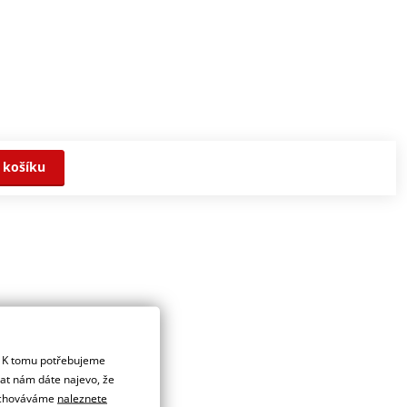
 košíku
. K tomu potřebujeme
dat nám dáte najevo, že
 uchováváme
naleznete