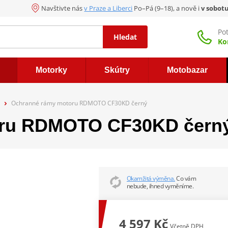
Navštivte nás
v Praze a Liberci
Po–Pá (9–18), a nově i
v sobot
Po
Hledat
Ko
Motorky
Skútry
Motobazar
Ochranné rámy motoru RDMOTO CF30KD černý
oru RDMOTO CF30KD čern
Okamžitá výměna.
Co vám
nebude, ihned vyměníme.
4 597 Kč
Včetně DPH