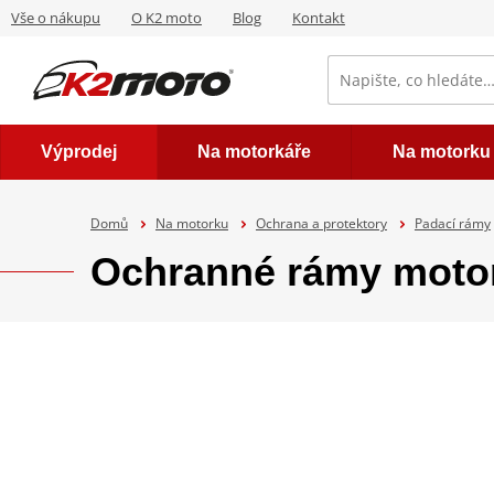
Vše o nákupu
O K2 moto
Blog
Kontakt
Výprodej
Na motorkáře
Na motorku
Domů
Na motorku
Ochrana a protektory
Padací rámy
Ochranné rámy mot