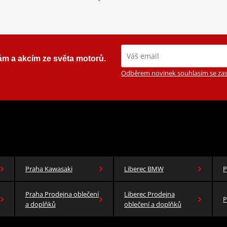
ám a akcím ze světa motorů.
Odběrem novinek souhlasím se zas
Praha Kawasaki
Liberec BMW
P
Praha Prodejna oblečení
Liberec Prodejna
P
a doplňků
oblečení a doplňků