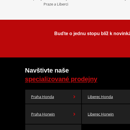
Praze a Liberci
Buďte o jednu stopu blíž k novink
Navštivte naše
specializované prodejny
Praha Honda
Liberec Honda
Praha Horwin
Liberec Horwin