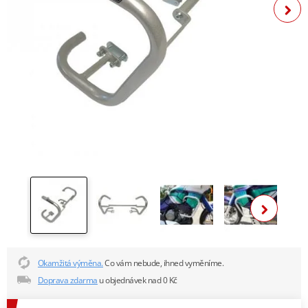
Zobra
Okamžitá výměna.
Co vám nebude, ihned vyměníme.
Doprava zdarma
u objednávek nad 0 Kč