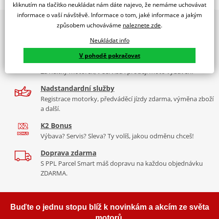
kliknutím na tlačítko neukládat nám dáte najevo, že nemáme uchovávat
dealer značky RDMOTO
informace o vaší návštěvě. Informace o tom, jaké informace a jakým
2x multibrand showroom
Yamaha XTZ 750 Super Tenere
způsobem uchováváme
naleznete zde
.
9 značek motocyklů, servis, oblečení, doplňky i náhradní
Padací rámy RDMOTO nabízí maximální ochranu Vašeho
Neukládat info
díly, to vše v Praze a Liberci
motocyklu.
V pohodě pokračovat
Více než 30 let zkušeností
Vyráběné z kvalitního materiálu.
Za řídítky motorek, v servisu i prodeji moto vybavení
"Testováno zákazníky"
Nadstandardní služby
Cena za pár včetně montážní sady.
Registrace motorky, předváděcí jízdy zdarma, výměna zboží
a další.
Montážní list
PDF
K2 Bonus
Výbava? Servis? Sleva? Ty volíš, jakou odměnu chceš!
Doprava zdarma
S PPL Parcel Smart máš dopravu na každou objednávku
ZDARMA.
Buďte o jednu stopu blíž k novinkám a akcím ze světa
motorů.