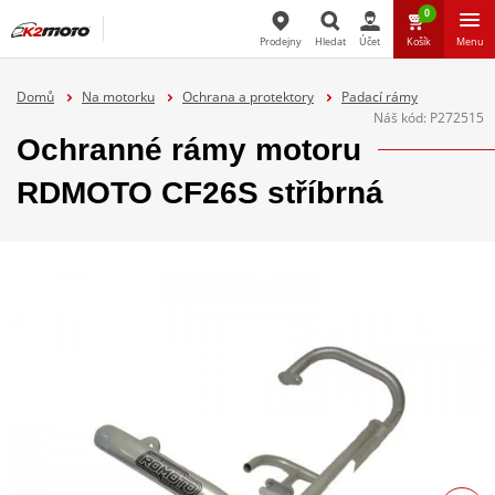
0
Prodejny
Hledat
Účet
Košík
Menu
Hledat
Domů
Na motorku
Ochrana a protektory
Padací rámy
Náš kód:
P272515
Ochranné rámy motoru
RDMOTO CF26S stříbrná