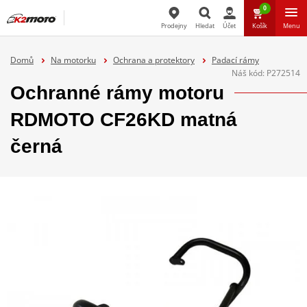
0
Prodejny
Hledat
Účet
Košík
Menu
Hledat
Domů
Na motorku
Ochrana a protektory
Padací rámy
Náš kód:
P272514
Ochranné rámy motoru
RDMOTO CF26KD matná
černá