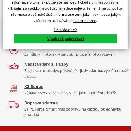
Popis a parametry
informace o tom, jak používáte náš web. Pokud s tím nesouhlasíte,
kliknutím na tlačítko neukládat nám dáte najevo, že nemáme uchovávat
Jsme autorizovaný
informace o vaší návštěvě. Informace o tom, jaké informace a jakým
dealer značky RDMOTO
způsobem uchováváme
naleznete zde
.
2x multibrand showroom
Yamaha XTZ 750 Super Tenere
Neukládat info
9 značek motocyklů, servis, oblečení, doplňky i náhradní
Padací rámy RDMOTO nabízí maximální ochranu Vašeho
díly, to vše v Praze a Liberci
V pohodě pokračovat
motocyklu.
Více než 30 let zkušeností
Vyráběné z kvalitního materiálu.
Za řídítky motorek, v servisu i prodeji moto vybavení
"Testováno zákazníky"
Nadstandardní služby
Cena za pár včetně montážní sady.
Registrace motorky, předváděcí jízdy zdarma, výměna zboží
a další.
Montážní list
PDF
K2 Bonus
Výbava? Servis? Sleva? Ty volíš, jakou odměnu chceš!
Doprava zdarma
S PPL Parcel Smart máš dopravu na každou objednávku
ZDARMA.