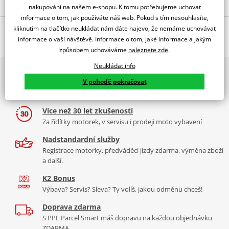
nakupování na našem e-shopu. K tomu potřebujeme uchovat
informace o tom, jak používáte náš web. Pokud s tím nesouhlasíte,
kliknutím na tlačítko neukládat nám dáte najevo, že nemáme uchovávat
Popis a parametry
informace o vaší návštěvě. Informace o tom, jaké informace a jakým
Jsme autorizovaný
způsobem uchováváme
naleznete zde
.
dealer značky RDMOTO
Neukládat info
2x multibrand showroom
Aprillia Pegaso 650 Trail, Strada
V pohodě pokračovat
9 značek motocyklů, servis, oblečení, doplňky i náhradní
Padací rámy RDMOTO nabízí maximální ochranu Vašeho
díly, to vše v Praze a Liberci
motocyklu.
Více než 30 let zkušeností
Vyráběné z kvalitního materiálu.
Za řídítky motorek, v servisu i prodeji moto vybavení
"Testováno zákazníky"
Nadstandardní služby
Cena za pár včetně montážní sady.
Registrace motorky, předváděcí jízdy zdarma, výměna zboží
a další.
Montážní list
PDF
K2 Bonus
Výbava? Servis? Sleva? Ty volíš, jakou odměnu chceš!
Doprava zdarma
S PPL Parcel Smart máš dopravu na každou objednávku
ZDARMA.