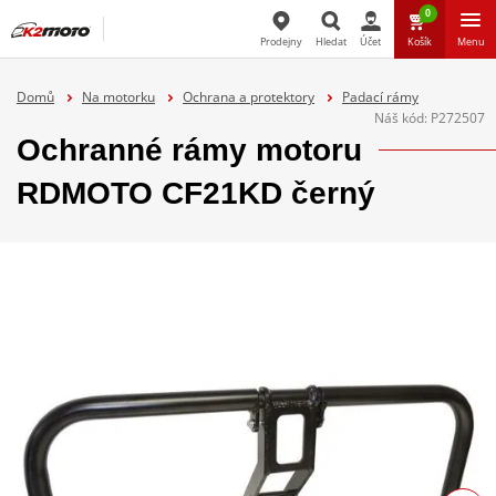
0
Prodejny
Hledat
Účet
Košík
Menu
Hledat
Domů
Na motorku
Ochrana a protektory
Padací rámy
Náš kód:
P272507
Ochranné rámy motoru
RDMOTO CF21KD černý