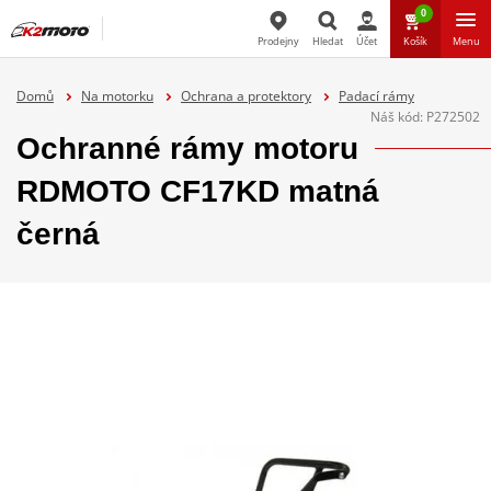
0
Prodejny
Hledat
Účet
Košík
Menu
Hledat
Domů
Na motorku
Ochrana a protektory
Padací rámy
Náš kód:
P272502
Ochranné rámy motoru
RDMOTO CF17KD matná
černá