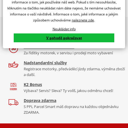
Popis a parametry
informace o tom, jak používáte náš web. Pokud s tím nesouhlasíte,
kliknutím na tlačítko neukládat nám dáte najevo, že nemáme uchovávat
Jsme autorizovaný
informace o vaší návštěvě. Informace o tom, jaké informace a jakým
dealer značky RDMOTO
způsobem uchováváme
naleznete zde
.
2x multibrand showroom
Cagiva Elefant
Neukládat info
9 značek motocyklů, servis, oblečení, doplňky i náhradní
Padací rámy RDMOTO nabízí maximální ochranu Vašeho
díly, to vše v Praze a Liberci
V pohodě pokračovat
motocyklu.
Více než 30 let zkušeností
Vyráběné z kvalitního materiálu.
Za řídítky motorek, v servisu i prodeji moto vybavení
"Testováno zákazníky"
Nadstandardní služby
Cena za pár včetně montážní sady.
Registrace motorky, předváděcí jízdy zdarma, výměna zboží
a další.
Montážní list
PDF
K2 Bonus
Výbava? Servis? Sleva? Ty volíš, jakou odměnu chceš!
Doprava zdarma
S PPL Parcel Smart máš dopravu na každou objednávku
ZDARMA.