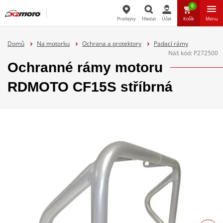
0
Prodejny
Hledat
Účet
Košík
Menu
Hledat
Domů
Na motorku
Ochrana a protektory
Padací rámy
Náš kód:
P272500
Ochranné rámy motoru
RDMOTO CF15S stříbrná