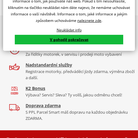
informace o tom, jak používáte náš web. Pokud s tím nesouhlasíte,
kliknutím na tlačítko neukládat nám dáte najevo, že nemáme uchovávat
Jsme autorizovaný
dealer značky RDMOTO
informace o vaší návštěvě. Informace o tom, jaké informace a jakým
způsobem uchováváme
naleznete zde
.
2x multibrand showroom
Yamaha BT 1100 Bulldog
Neukládat info
9 značek motocyklů, servis, oblečení, doplňky i náhradní
Padací rámy RDMOTO nabízí maximální ochranu Vašeho
díly, to vše v Praze a Liberci
V pohodě pokračovat
motocyklu.
Více než 30 let zkušeností
Vyráběné z kvalitního materiálu.
Za řídítky motorek, v servisu i prodeji moto vybavení
"Testováno zákazníky"
Nadstandardní služby
Cena za pár včetně montážní sady.
Registrace motorky, předváděcí jízdy zdarma, výměna zboží
a další.
Montážní list
PDF
K2 Bonus
Výbava? Servis? Sleva? Ty volíš, jakou odměnu chceš!
Doprava zdarma
S PPL Parcel Smart máš dopravu na každou objednávku
ZDARMA.