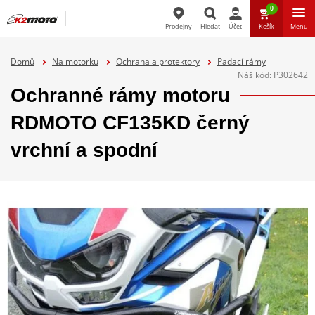
0
Prodejny
Hledat
Účet
Košík
Menu
Hledat
Domů
Na motorku
Ochrana a protektory
Padací rámy
Náš kód:
P302642
Ochranné rámy motoru
RDMOTO CF135KD černý
vrchní a spodní