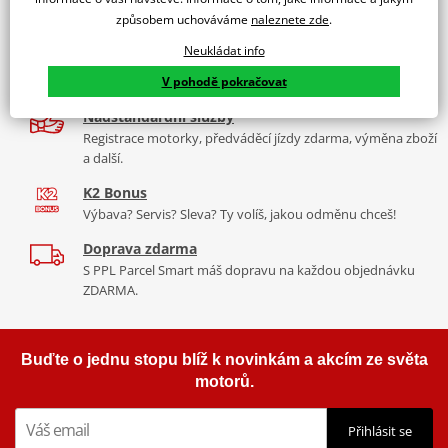
9 značek motocyklů, servis, oblečení, doplňky i náhradní
Padací rámy RDMOTO nabízí maximální ochranu Vašeho
způsobem uchováváme
naleznete zde
.
díly, to vše v Praze a Liberci
motocyklu.
Neukládat info
Více než 30 let zkušeností
Vyráběné z kvalitního materiálu.
V pohodě pokračovat
Za řídítky motorek, v servisu i prodeji moto vybavení
"Testováno zákazníky"
Nadstandardní služby
Cena za pár včetně montážní sady.
Registrace motorky, předváděcí jízdy zdarma, výměna zboží
a další.
K2 Bonus
Výbava? Servis? Sleva? Ty volíš, jakou odměnu chceš!
Doprava zdarma
S PPL Parcel Smart máš dopravu na každou objednávku
ZDARMA.
Buďte o jednu stopu blíž k novinkám a akcím ze světa
motorů.
Přihlásit se