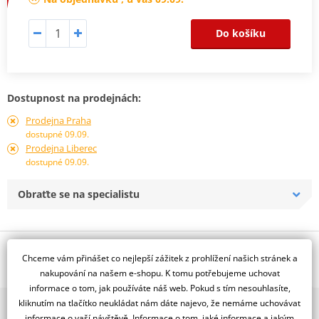
Do košíku
Dostupnost na prodejnách:
Prodejna Praha
dostupné 09.09.
Prodejna Liberec
dostupné 09.09.
Obraťte se na specialistu
Popis a parametry
Chceme vám přinášet co nejlepší zážitek z prohlížení našich stránek a
Jsme autorizovaný
nakupování na našem e-shopu. K tomu potřebujeme uchovat
dealer značky RDMOTO
informace o tom, jak používáte náš web. Pokud s tím nesouhlasíte,
kliknutím na tlačítko neukládat nám dáte najevo, že nemáme uchovávat
2x multibrand showroom
Honda CRF1100L Africa Twin 2020- (vrchní + spodní rám) - černý
informace o vaší návštěvě. Informace o tom, jaké informace a jakým