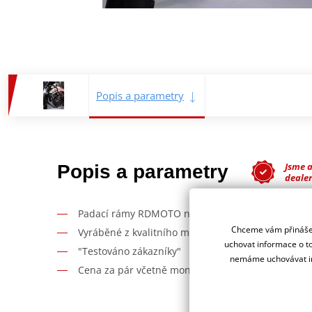
Popis a parametry
Jsme 
Popis a parametry
deale
Padací rámy RDMOTO nabízí maximální ochranu V
Chceme vám přinášet
Vyráběné z kvalitního materiálu.
uchovat informace o to
"Testováno zákazníky"
nemáme uchovávat in
Cena za pár včetně montážní sady.