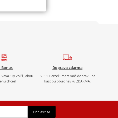
 Bonus
Doprava zdarma
Sleva? Ty volíš, jakou
S PPL Parcel Smart máš dopravu na
nu chceš!
každou objednávku ZDARMA.
Přihlásit se