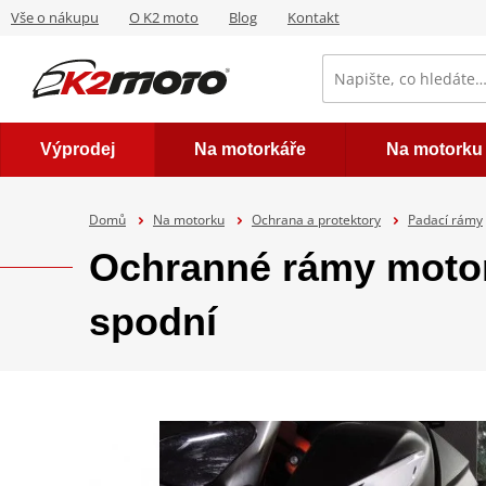
Vše o nákupu
O K2 moto
Blog
Kontakt
Výprodej
Na motorkáře
Na motorku
Domů
Na motorku
Ochrana a protektory
Padací rámy
Ochranné rámy moto
spodní