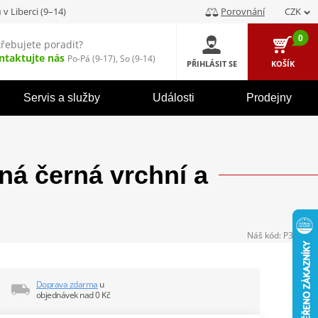
u
v Liberci (9–14)
Porovnání
CZK
0
třebujete poradit?
ntaktujte nás
Po-Pá (9-17), So (9-14)
PŘIHLÁSIT SE
KOŠÍK
Servis a služby
Události
Prodejny
 černá vrchní a
Náš kód:
P340225
Doprava zdarma
u
objednávek nad 0 Kč