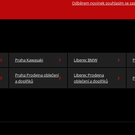
Odběrem novinek souhlasím se zas
Praha Kawasaki
Liberec BMW
P
Praha Prodejna oblečení
Liberec Prodejna
P
a doplňků
oblečení a doplňků