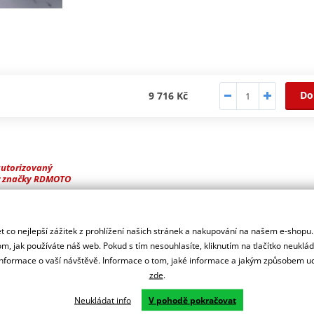
Do
9 716 Kč
autorizovaný
r značky RDMOTO
ašeho motocyklu.
 co nejlepší zážitek z prohlížení našich stránek a nakupování na našem e-shopu
m, jak používáte náš web. Pokud s tím nesouhlasíte, kliknutím na tlačítko neuklá
formace o vaší návštěvě. Informace o tom, jaké informace a jakým způsobem
zde
.
Neukládat info
V pohodě pokračovat