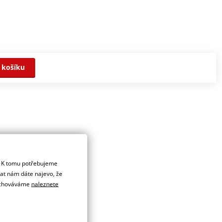
 košíku
. K tomu potřebujeme
dat nám dáte najevo, že
 uchováváme
naleznete