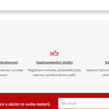
 zkušeností
Nadstandardní služby
K2
servisu i prodeji
Registrace motorky, předváděcí jízdy
Výbava? Servis? 
avení
zdarma, výměna zboží a další.
odmě
ám a akcím ze světa motorů.