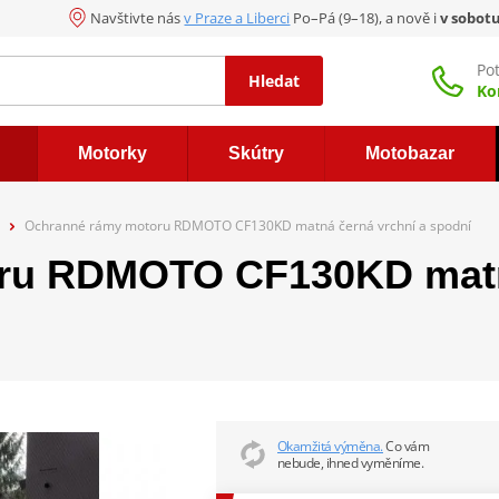
Navštivte nás
v Praze a Liberci
Po–Pá (9–18), a nově i
v sobot
Po
Hledat
Ko
Motorky
Skútry
Motobazar
Ochranné rámy motoru RDMOTO CF130KD matná černá vrchní a spodní
ru RDMOTO CF130KD matná
Okamžitá výměna.
Co vám
nebude, ihned vyměníme.