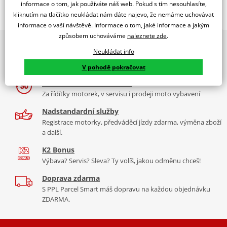
Popis a parametry
informace o tom, jak používáte náš web. Pokud s tím nesouhlasíte,
kliknutím na tlačítko neukládat nám dáte najevo, že nemáme uchovávat
Jsme autorizovaný
informace o vaší návštěvě. Informace o tom, jaké informace a jakým
dealer značky RDMOTO
způsobem uchováváme
naleznete zde
.
2x multibrand showroom
Suzuki DR 650 RS
Neukládat info
9 značek motocyklů, servis, oblečení, doplňky i náhradní
Padací rámy RDMOTO nabízí maximální ochranu Vašeho
díly, to vše v Praze a Liberci
V pohodě pokračovat
motocyklu.
Více než 30 let zkušeností
Vyráběné z kvalitního materiálu.
Za řídítky motorek, v servisu i prodeji moto vybavení
"Testováno zákazníky"
Nadstandardní služby
Cena za pár včetně montážní sady.
Registrace motorky, předváděcí jízdy zdarma, výměna zboží
a další.
Montážní list
PDF
K2 Bonus
Výbava? Servis? Sleva? Ty volíš, jakou odměnu chceš!
Doprava zdarma
S PPL Parcel Smart máš dopravu na každou objednávku
ZDARMA.