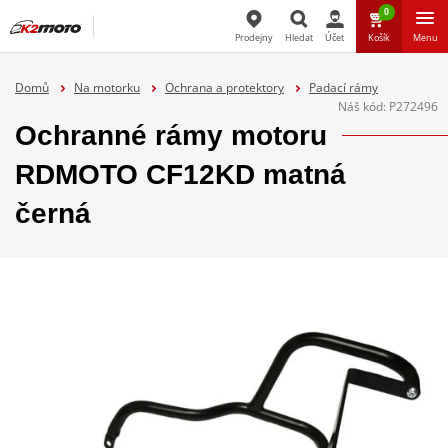
0
Prodejny
Hledat
Účet
Košík
Menu
Hledat
Domů
Na motorku
Ochrana a protektory
Padací rámy
Náš kód:
P272496
Ochranné rámy motoru
RDMOTO CF12KD matná
černá