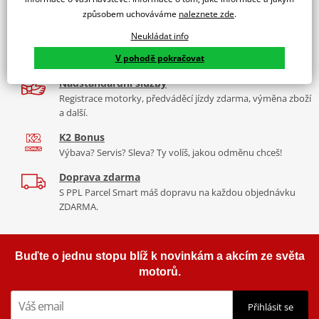
9 značek motocyklů, servis, oblečení, doplňky i náhradní
motocyklu.
způsobem uchováváme
naleznete zde
.
díly, to vše v Praze a Liberci
Vyráběné z kvalitního materiálu.
Neukládat info
Více než 30 let zkušeností
"Testováno zákazníky"
V pohodě pokračovat
Za řídítky motorek, v servisu i prodeji moto vybavení
Cena za pár včetně montážní sady.
Nadstandardní služby
Registrace motorky, předváděcí jízdy zdarma, výměna zboží
a další.
K2 Bonus
Výbava? Servis? Sleva? Ty volíš, jakou odměnu chceš!
Doprava zdarma
S PPL Parcel Smart máš dopravu na každou objednávku
ZDARMA.
Buďte o jednu stopu blíž k novinkám a akcím ze světa
motorů.
Přihlásit se