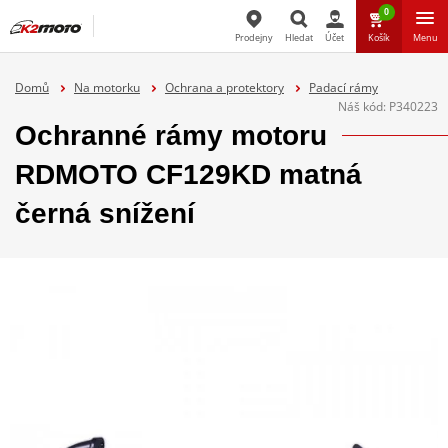
0
Prodejny
Hledat
Účet
Košík
Menu
Hledat
Domů
Na motorku
Ochrana a protektory
Padací rámy
Náš kód:
P340223
Ochranné rámy motoru
RDMOTO CF129KD matná
černá snížení