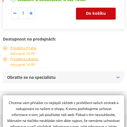
Do košíku
Dostupnost na prodejnách:
Prodejna Praha
dostupné 14.08.
Prodejna Liberec
dostupné 14.08.
Obraťte se na specialistu
Popis a parametry
Chceme vám přinášet co nejlepší zážitek z prohlížení našich stránek a
Jsme autorizovaný
nakupování na našem e-shopu. K tomu potřebujeme uchovat
dealer značky RDMOTO
informace o tom, jak používáte náš web. Pokud s tím nesouhlasíte,
kliknutím na tlačítko neukládat nám dáte najevo, že nemáme uchovávat
2x multibrand showroom
Padací rámy RDMOTO nabízí maximální ochranu Vašeho
informace o vaší návštěvě. Informace o tom, jaké informace a jakým