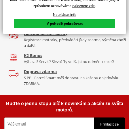
9 značek motocyklů, servis, oblečení, doplňky i náhradní
motocyklu.
způsobem uchováváme
naleznete zde
.
díly, to vše v Praze a Liberci
Vyráběné z kvalitního materiálu.
Neukládat info
Více než 30 let zkušeností
"Testováno zákazníky"
V pohodě pokračovat
Za řídítky motorek, v servisu i prodeji moto vybavení
Cena za pár včetně montážní sady.
Nadstandardní služby
Registrace motorky, předváděcí jízdy zdarma, výměna zboží
a další.
K2 Bonus
Výbava? Servis? Sleva? Ty volíš, jakou odměnu chceš!
Doprava zdarma
S PPL Parcel Smart máš dopravu na každou objednávku
ZDARMA.
Buďte o jednu stopu blíž k novinkám a akcím ze světa
motorů.
Přihlásit se