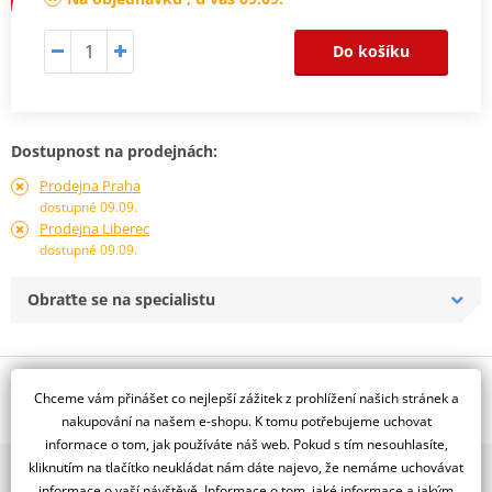
Do košíku
Dostupnost na prodejnách:
Prodejna Praha
dostupné 09.09.
Prodejna Liberec
dostupné 09.09.
Obraťte se na specialistu
Popis a parametry
Chceme vám přinášet co nejlepší zážitek z prohlížení našich stránek a
Jsme autorizovaný
nakupování na našem e-shopu. K tomu potřebujeme uchovat
dealer značky RDMOTO
informace o tom, jak používáte náš web. Pokud s tím nesouhlasíte,
kliknutím na tlačítko neukládat nám dáte najevo, že nemáme uchovávat
2x multibrand showroom
Padací rámy RDMOTO nabízí maximální ochranu Vašeho
informace o vaší návštěvě. Informace o tom, jaké informace a jakým