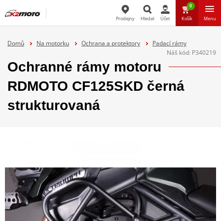
0
Prodejny
Hledat
Účet
Košík
Menu
Hledat
Domů
Na motorku
Ochrana a protektory
Padací rámy
Náš kód:
P340219
Ochranné rámy motoru
RDMOTO CF125SKD černá
strukturovaná