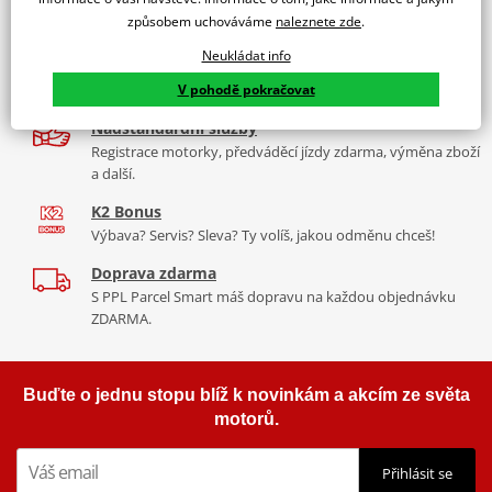
9 značek motocyklů, servis, oblečení, doplňky i náhradní
motocyklu.
způsobem uchováváme
naleznete zde
.
díly, to vše v Praze a Liberci
Vyráběné z kvalitního materiálu.
Neukládat info
Více než 30 let zkušeností
"Testováno zákazníky"
V pohodě pokračovat
Za řídítky motorek, v servisu i prodeji moto vybavení
Cena za pár včetně montážní sady.
Nadstandardní služby
Registrace motorky, předváděcí jízdy zdarma, výměna zboží
a další.
K2 Bonus
Výbava? Servis? Sleva? Ty volíš, jakou odměnu chceš!
Doprava zdarma
S PPL Parcel Smart máš dopravu na každou objednávku
ZDARMA.
Buďte o jednu stopu blíž k novinkám a akcím ze světa
motorů.
Přihlásit se