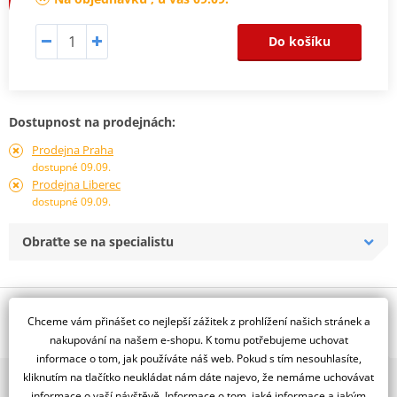
Do košíku
Dostupnost na prodejnách:
Prodejna Praha
dostupné 09.09.
Prodejna Liberec
dostupné 09.09.
Obraťte se na specialistu
Popis a parametry
Chceme vám přinášet co nejlepší zážitek z prohlížení našich stránek a
Jsme autorizovaný
nakupování na našem e-shopu. K tomu potřebujeme uchovat
dealer značky RDMOTO
informace o tom, jak používáte náš web. Pokud s tím nesouhlasíte,
kliknutím na tlačítko neukládat nám dáte najevo, že nemáme uchovávat
2x multibrand showroom
Padací rámy RDMOTO nabízí maximální ochranu Vašeho
informace o vaší návštěvě. Informace o tom, jaké informace a jakým