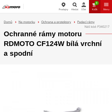
0
Prodejny
Hledat
Účet
Košík
Menu
Hledat
Domů
Na motorku
Ochrana a protektory
Padací rámy
Náš kód:
P340217
Ochranné rámy motoru
RDMOTO CF124W bílá vrchní
a spodní