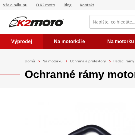
Vše o nákupu
O K2 moto
Blog
Kontakt
Výprodej
Na motorkáře
Na motorku
Domů
Na motorku
Ochrana a protektory
Padací rámy
Ochranné rámy moto