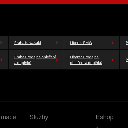
Praha Kawasaki
Liberec BMW
P
Praha Prodejna oblečení
Liberec Prodejna
P
a doplňků
oblečení a doplňků
ormace
Služby
Eshop