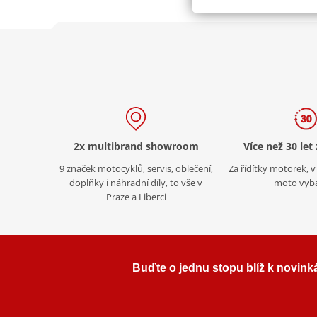
2x multibrand showroom
Více než 30 let
9 značek motocyklů, servis, oblečení,
Za řídítky motorek, v 
doplňky i náhradní díly, to vše v
moto vyb
Praze a Liberci
Buďte o jednu stopu blíž k novink