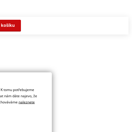
 košíku
. K tomu potřebujeme
dat nám dáte najevo, že
 uchováváme
naleznete