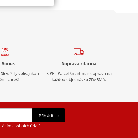
 Bonus
Doprava zdarma
Sleva? Ty volíš, jakou
S PPL Parcel Smart máš dopravu na
nu chceš!
každou objednávku ZDARMA.
Přihlásit se
íláním osobních údajů.