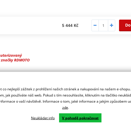
Do
5 444 Kč
autorizovaný
r značky RDMOTO
ašeho motocyklu.
 co nejlepší zážitek z prohlížení našich stránek a nakupování na našem e-shopu
m, jak používáte náš web. Pokud s tím nesouhlasíte, kliknutím na tlačítko neuklá
formace o vaší návštěvě. Informace o tom, jaké informace a jakým způsobem
zde
.
Neukládat info
V pohodě pokračovat