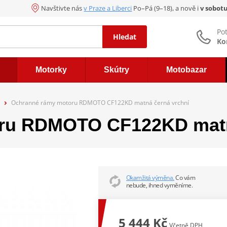
Navštivte nás
v Praze a Liberci
Po–Pá (9–18), a nově i
v sobot
Po
Hledat
Ko
Motorky
Skútry
Motobazar
Ochranné rámy motoru RDMOTO CF122KD matná černá vrchní
ru RDMOTO CF122KD matn
Okamžitá výměna.
Co vám
nebude, ihned vyměníme.
5 444 Kč
Včetně DPH