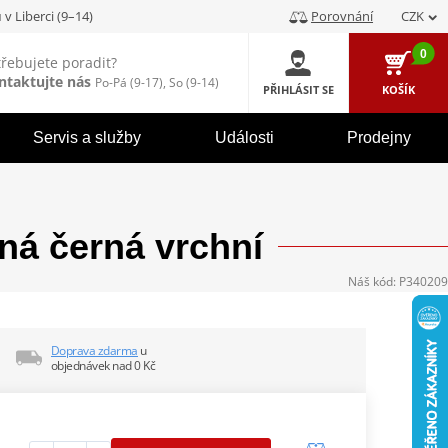
u
v Liberci (9–14)
Porovnání
CZK
0
třebujete poradit?
ntaktujte nás
Po-Pá (9-17), So (9-14)
PŘIHLÁSIT SE
KOŠÍK
Servis a služby
Události
Prodejny
á černá vrchní
Náš kód:
P340209
Doprava zdarma
u
objednávek nad 0 Kč