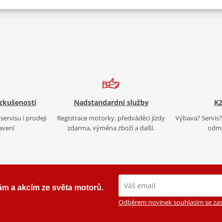
 zkušeností
Nadstandardní služby
K2
servisu i prodeji
Registrace motorky, předváděcí jízdy
Výbava? Servis? 
avení
zdarma, výměna zboží a další.
odmě
ám a akcím ze světa motorů.
Odběrem novinek souhlasím se zas