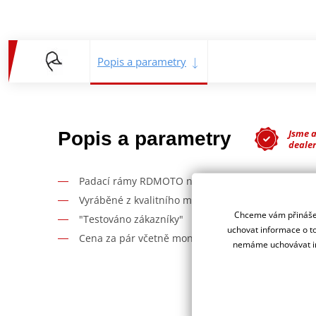
Popis a parametry
Jsme 
Popis a parametry
deale
Padací rámy RDMOTO nabízí maximální ochranu V
Vyráběné z kvalitního materiálu.
Chceme vám přinášet
"Testováno zákazníky"
uchovat informace o to
Cena za pár včetně montážní sady.
nemáme uchovávat in