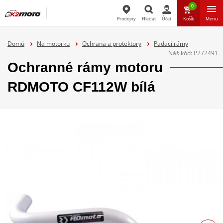
0
Prodejny
Hledat
Účet
Košík
Menu
Hledat
Domů
Na motorku
Ochrana a protektory
Padací rámy
Náš kód:
P272491
Ochranné rámy motoru
RDMOTO CF112W bílá