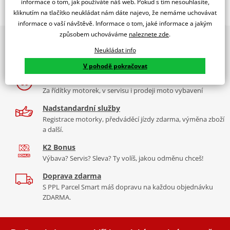
informace o tom, jak používáte náš web. Pokud s tím nesouhlasíte,
kliknutím na tlačítko neukládat nám dáte najevo, že nemáme uchovávat
Jsme autorizovaný
dealer značky RDMOTO
informace o vaší návštěvě. Informace o tom, jaké informace a jakým
způsobem uchováváme
naleznete zde
.
2x multibrand showroom
Honda NX650 Dominator (1996-)
Neukládat info
9 značek motocyklů, servis, oblečení, doplňky i náhradní
Padací rámy RDMOTO nabízí maximální ochranu Vašeho
díly, to vše v Praze a Liberci
V pohodě pokračovat
motocyklu.
Více než 30 let zkušeností
Vyráběné z kvalitního materiálu.
Za řídítky motorek, v servisu i prodeji moto vybavení
"Testováno zákazníky"
Nadstandardní služby
Cena za pár včetně montážní sady.
Registrace motorky, předváděcí jízdy zdarma, výměna zboží
a další.
Montážní list
PDF
K2 Bonus
Výbava? Servis? Sleva? Ty volíš, jakou odměnu chceš!
Doprava zdarma
S PPL Parcel Smart máš dopravu na každou objednávku
ZDARMA.