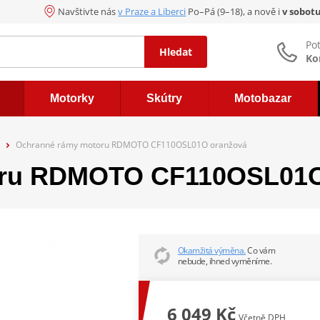
Navštivte nás
v Praze a Liberci
Po–Pá (9–18), a nově i
v sobot
Po
Hledat
Ko
Motorky
Skútry
Motobazar
Ochranné rámy motoru RDMOTO CF110OSL01O oranžová
oru RDMOTO CF110OSL01O
Okamžitá výměna.
Co vám
nebude, ihned vyměníme.
6 049 Kč
Včetně DPH