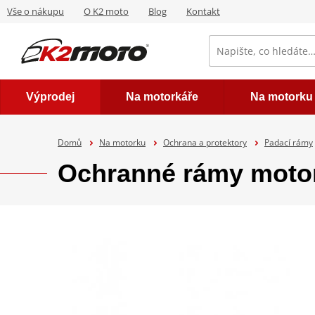
Vše o nákupu
O K2 moto
Blog
Kontakt
Výprodej
Na motorkáře
Na motorku
Domů
Na motorku
Ochrana a protektory
Padací rámy
Ochranné rámy mot