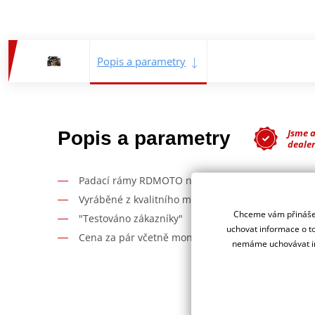
Popis a parametry
Jsme 
Popis a parametry
deale
Padací rámy RDMOTO nabízí maximální ochranu V
Vyráběné z kvalitního materiálu.
Chceme vám přinášet
"Testováno zákazníky"
uchovat informace o to
Cena za pár včetně montážní sady.
nemáme uchovávat in