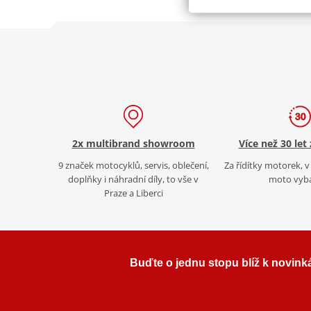
2x multibrand showroom
Více než 30 let
9 značek motocyklů, servis, oblečení,
Za řídítky motorek, v 
doplňky i náhradní díly, to vše v
moto vyb
Praze a Liberci
Buďte o jednu stopu blíž k novink