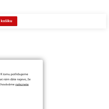
 košíku
. K tomu potřebujeme
dat nám dáte najevo, že
 uchováváme
naleznete