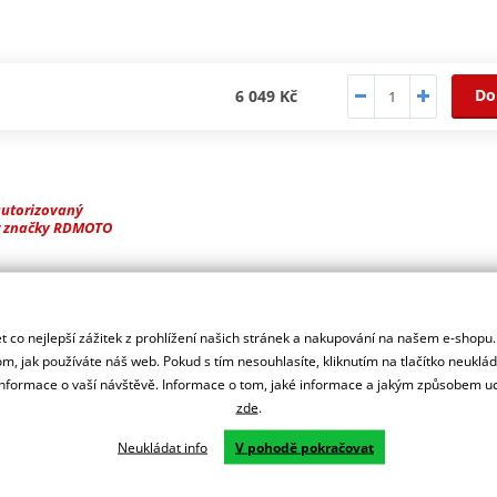
Do
6 049 Kč
autorizovaný
r značky RDMOTO
ašeho motocyklu.
 co nejlepší zážitek z prohlížení našich stránek a nakupování na našem e-shopu
m, jak používáte náš web. Pokud s tím nesouhlasíte, kliknutím na tlačítko neuklá
formace o vaší návštěvě. Informace o tom, jaké informace a jakým způsobem
zde
.
Neukládat info
V pohodě pokračovat