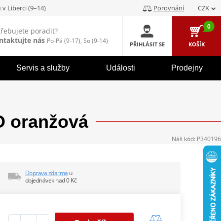
u
v Liberci (9–14)
Porovnání
CZK
0
třebujete poradit?
ntaktujte nás
Po-Pá (9-17), So (9-14)
PŘIHLÁSIT SE
KOŠÍK
Servis a služby
Události
Prodejny
 oranžová
Náš kód:
P340196
Doprava zdarma
u
objednávek nad 0 Kč