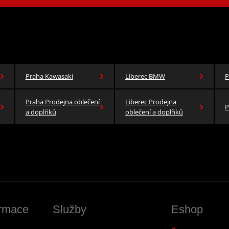
Praha Kawasaki
Liberec BMW
P
Praha Prodejna oblečení
Liberec Prodejna
P
a doplňků
oblečení a doplňků
ormace
Služby
Eshop