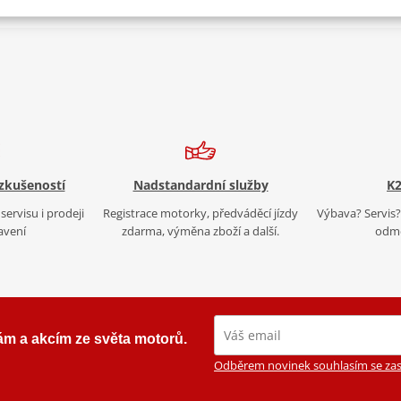
 zkušeností
Nadstandardní služby
K2
servisu i prodeji
Registrace motorky, předváděcí jízdy
Výbava? Servis? 
avení
zdarma, výměna zboží a další.
odmě
ám a akcím ze světa motorů.
Odběrem novinek souhlasím se zas