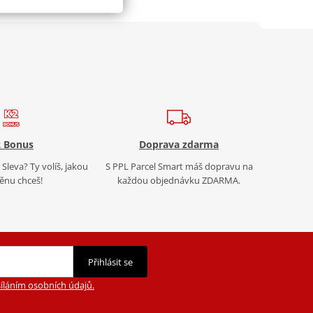
 Bonus
Doprava zdarma
Sleva? Ty volíš, jakou
S PPL Parcel Smart máš dopravu na
nu chceš!
každou objednávku ZDARMA.
Přihlásit se
íláním osobních údajů.