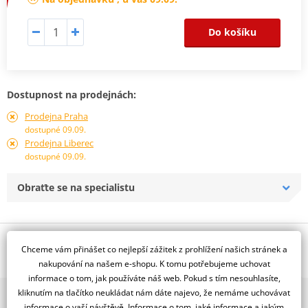
Do košíku
Dostupnost na prodejnách:
Prodejna Praha
dostupné 09.09.
Prodejna Liberec
dostupné 09.09.
Obraťte se na specialistu
Popis a parametry
Chceme vám přinášet co nejlepší zážitek z prohlížení našich stránek a
Jsme autorizovaný
nakupování na našem e-shopu. K tomu potřebujeme uchovat
dealer značky RDMOTO
informace o tom, jak používáte náš web. Pokud s tím nesouhlasíte,
kliknutím na tlačítko neukládat nám dáte najevo, že nemáme uchovávat
2x multibrand showroom
Padací rámy RDMOTO nabízí maximální ochranu Vašeho
informace o vaší návštěvě. Informace o tom, jaké informace a jakým