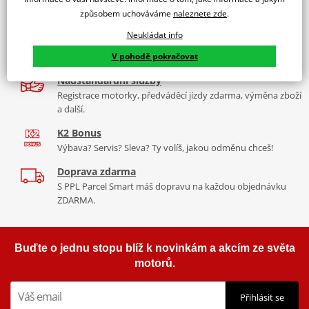
9 značek motocyklů, servis, oblečení, doplňky i náhradní
motocyklu.
způsobem uchováváme
naleznete zde
.
díly, to vše v Praze a Liberci
Vyráběné z kvalitního materiálu.
Neukládat info
Více než 30 let zkušeností
"Testováno zákazníky"
V pohodě pokračovat
Za řídítky motorek, v servisu i prodeji moto vybavení
Cena za pár včetně montážní sady.
Nadstandardní služby
Registrace motorky, předváděcí jízdy zdarma, výměna zboží
a další.
K2 Bonus
Výbava? Servis? Sleva? Ty volíš, jakou odměnu chceš!
Doprava zdarma
S PPL Parcel Smart máš dopravu na každou objednávku
ZDARMA.
Buďte o jednu stopu blíž k novinkám a akcím ze světa
motorů.
Přihlásit se