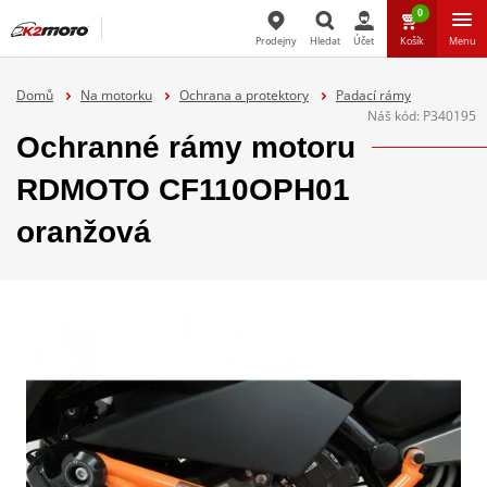
0
Prodejny
Hledat
Účet
Košík
Menu
Hledat
Domů
Na motorku
Ochrana a protektory
Padací rámy
Náš kód:
P340195
Ochranné rámy motoru
RDMOTO CF110OPH01
oranžová