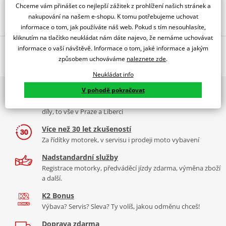
Chceme vám přinášet co nejlepší zážitek z prohlížení našich stránek a
Obraťte se na specialistu
nakupování na našem e-shopu. K tomu potřebujeme uchovat
informace o tom, jak používáte náš web. Pokud s tím nesouhlasíte,
kliknutím na tlačítko neukládat nám dáte najevo, že nemáme uchovávat
Popis a parametry
informace o vaší návštěvě. Informace o tom, jaké informace a jakým
způsobem uchováváme
naleznete zde
.
Jsme autorizovaný
dealer značky RDMOTO
Neukládat info
2x multibrand showroom
V pohodě pokračovat
KTM 390 Duke (2018-)
9 značek motocyklů, servis, oblečení, doplňky i náhradní
Padací rámy RDMOTO nabízí maximální ochranu Vašeho
díly, to vše v Praze a Liberci
motocyklu.
Více než 30 let zkušeností
Vyráběné z kvalitního materiálu.
Za řídítky motorek, v servisu i prodeji moto vybavení
"Testováno zákazníky"
Nadstandardní služby
Cena za pár včetně montážní sady.
Registrace motorky, předváděcí jízdy zdarma, výměna zboží
a další.
Montážní list
PDF
K2 Bonus
Výbava? Servis? Sleva? Ty volíš, jakou odměnu chceš!
Doprava zdarma