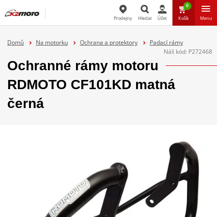
0
Prodejny
Hledat
Účet
Košík
Menu
Hledat
Domů
Na motorku
Ochrana a protektory
Padací rámy
Náš kód:
P272468
Ochranné rámy motoru
RDMOTO CF101KD matná
černá