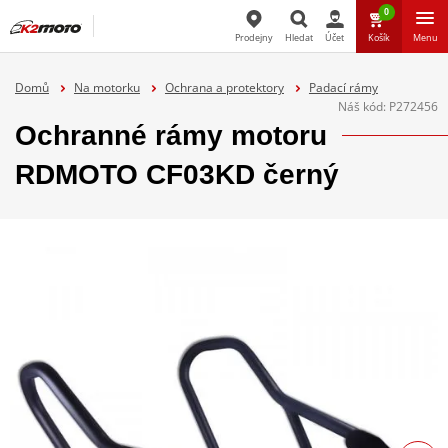
0
Prodejny
Hledat
Účet
Košík
Menu
Hledat
Domů
Na motorku
Ochrana a protektory
Padací rámy
Náš kód:
P272456
Ochranné rámy motoru
RDMOTO CF03KD černý