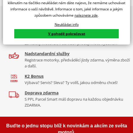
kliknutím na tlačítko neukládat nám dáte najevo, že nemáme uchovávat
dealer značky RDMOTO
informace o vaší návštěvě. Informace o tom, jaké informace a jakým
2x multibrand showroom
Ducati Multistrada 1200
způsobem uchováváme
naleznete zde
.
9 značek motocyklů, servis, oblečení, doplňky i náhradní
Padací rámy RDMOTO nabízí maximální ochranu Vašeho
Neukládat info
díly, to vše v Praze a Liberci
motocyklu.
V pohodě pokračovat
Více než 30 let zkušeností
Vyráběné z kvalitního materiálu.
Za řídítky motorek, v servisu i prodeji moto vybavení
"Testováno zákazníky"
Nadstandardní služby
Cena za pár včetně montážní sady.
Registrace motorky, předváděcí jízdy zdarma, výměna zboží
a další.
Montážní list
PDF
K2 Bonus
Výbava? Servis? Sleva? Ty volíš, jakou odměnu chceš!
Doprava zdarma
S PPL Parcel Smart máš dopravu na každou objednávku
ZDARMA.
Buďte o jednu stopu blíž k novinkám a akcím ze světa
motorů.