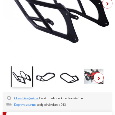
Zobra
Okamžitá výměna.
Co vám nebude, ihned vyměníme.
Doprava zdarma
u objednávek nad 0 Kč