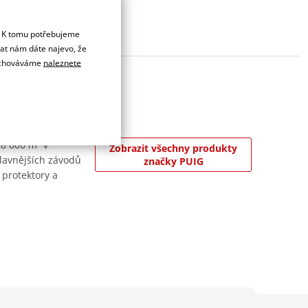
. K tomu potřebujeme
dat nám dáte najevo, že
 uchováváme
naleznete
 8 000 m² v
Zobrazit všechny produkty
jslavnějších závodů
značky PUIG
 protektory a