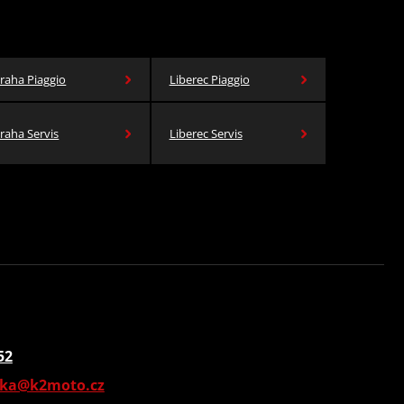
raha Piaggio
Liberec Piaggio
raha Servis
Liberec Servis
52
vka@k2moto.cz