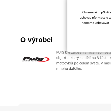
Chceme vám přinášet
uchovat informace o to
nemáme uchovávat in
O výrobci
PUIG byl založen v roce 1964 ve 
objektu, který se dělí na 3 části
motocyklů po celém světě. V naší
mnoho dalšího.