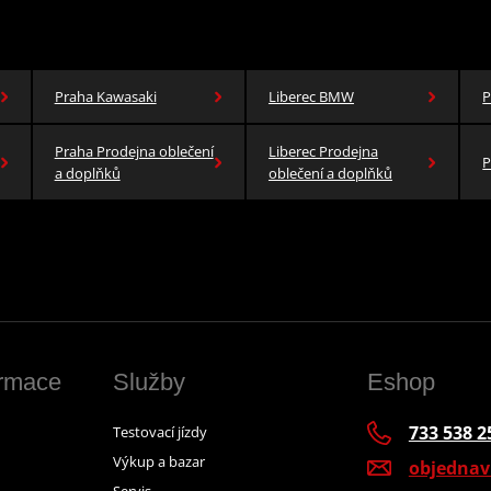
Praha Kawasaki
Liberec BMW
P
Praha Prodejna oblečení
Liberec Prodejna
P
a doplňků
oblečení a doplňků
ormace
Služby
Eshop
733 538 2
Testovací jízdy
Výkup a bazar
objedna
Servis