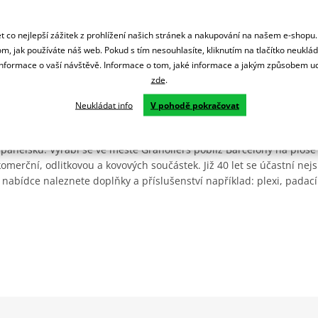
 co nejlepší zážitek z prohlížení našich stránek a nakupování na našem e-shopu
m, jak používáte náš web. Pokud s tím nesouhlasíte, kliknutím na tlačítko neuklá
formace o vaší návštěvě. Informace o tom, jaké informace a jakým způsobem
zde
.
Neukládat info
V pohodě pokračovat
Španělsku. Vyrábí se ve městě Granollers poblíž Barcelony na ploše
: komerční, odlitkovou a kovových součástek. Již 40 let se účastní ne
 nabídce naleznete doplňky a příslušenství například: plexi, padací