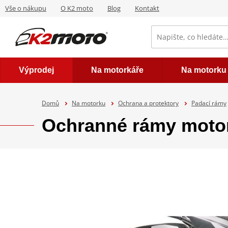
Vše o nákupu
O K2 moto
Blog
Kontakt
Výprodej
Na motorkáře
Na motorku
Domů
Na motorku
Ochrana a protektory
Padací rámy
Ochranné rámy moto