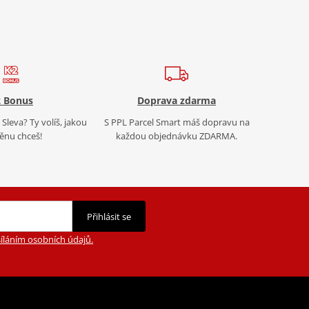
 Bonus
Doprava zdarma
Sleva? Ty volíš, jakou
S PPL Parcel Smart máš dopravu na
nu chceš!
každou objednávku ZDARMA.
Přihlásit se
íláním osobních údajů.