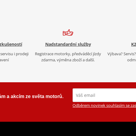
 zkušeností
Nadstandardní služby
K2
servisu i prodeji
Registrace motorky, předváděcí jízdy
Výbava? Servis? 
avení
zdarma, výměna zboží a další.
odmě
ám a akcím ze světa motorů.
Odběrem novinek souhlasím se zas