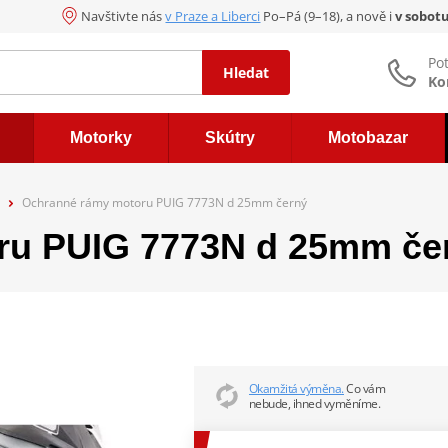
Navštivte nás
v Praze a Liberci
Po–Pá (9–18), a nově i
v sobot
Po
Hledat
Ko
Motorky
Skútry
Motobazar
Ochranné rámy motoru PUIG 7773N d 25mm černý
ru PUIG 7773N d 25mm če
Okamžitá výměna.
Co vám
nebude, ihned vyměníme.