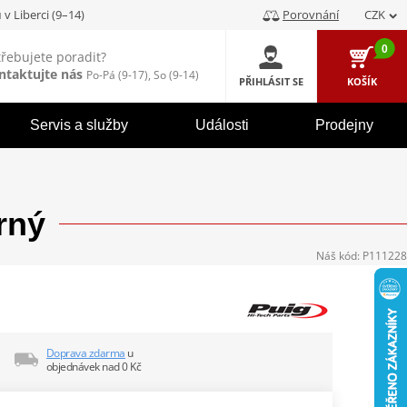
u
v Liberci (9–14)
Porovnání
CZK
0
třebujete poradit?
ntaktujte nás
Po-Pá (9-17), So (9-14)
PŘIHLÁSIT SE
KOŠÍK
Servis a služby
Události
Prodejny
rný
Náš kód:
P111228
Doprava zdarma
u
objednávek nad 0 Kč