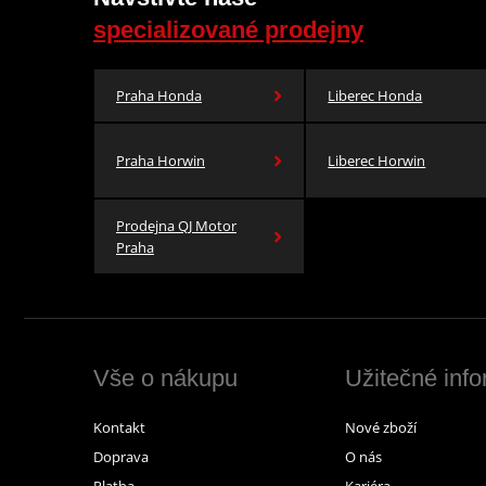
specializované prodejny
Praha Honda
Liberec Honda
Praha Horwin
Liberec Horwin
Prodejna QJ Motor
Praha
Vše o nákupu
Užitečné inf
Kontakt
Nové zboží
Doprava
O nás
Platba
Kariéra