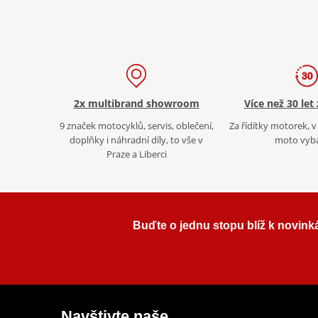
2x multibrand showroom
Více než 30 let
9 značek motocyklů, servis, oblečení,
Za řídítky motorek, v 
doplňky i náhradní díly, to vše v
moto vyb
Praze a Liberci
Buďte o jednu stopu blíž k novink
Navštivte naše