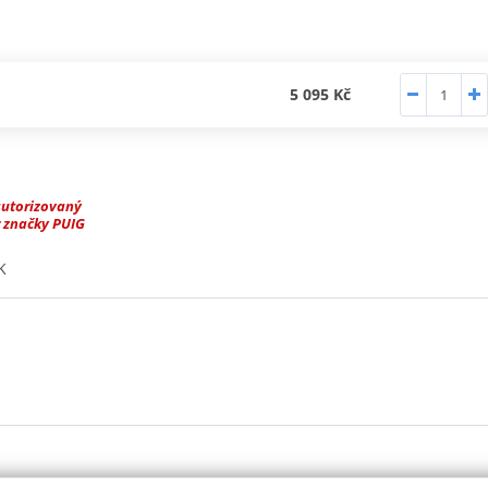
5 095 Kč
autorizovaný
 značky PUIG
K