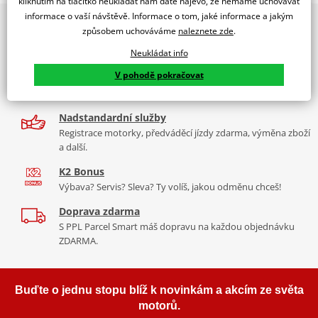
kliknutím na tlačítko neukládat nám dáte najevo, že nemáme uchovávat
PUIG byl založen v roce 1964 ve Španělsku. Vyrábí se ve městě
informace o vaší návštěvě. Informace o tom, jaké informace a jakým
2x multibrand showroom
Tabulka velikostí
Granollers poblíž Barcelony na ploše 8 000 m² v objektu, který se
způsobem uchováváme
naleznete zde
.
9 značek motocyklů, servis, oblečení, doplňky i náhradní
dělí na 3 části: komerční, odlitkovou a kovových součástek. Již 40
Jak se změřit
díly, to vše v Praze a Liberci
Neukládat info
let se účastní nejslavnějších závodů motocyklů po celém světě. V
Co když mi to nebude
V pohodě pokračovat
naší nabídce naleznete doplňky a příslušenství například: plexi,
Více než 30 let zkušeností
padací protektory a mnoho dalšího.
Za řídítky motorek, v servisu i prodeji moto vybavení
Mounting tips
PDF
Nadstandardní služby
Zobrazit všechny produkty
značky PUIG
Registrace motorky, předváděcí jízdy zdarma, výměna zboží
a další.
K2 Bonus
Výbava? Servis? Sleva? Ty volíš, jakou odměnu chceš!
Doprava zdarma
S PPL Parcel Smart máš dopravu na každou objednávku
ZDARMA.
Buďte o jednu stopu blíž k novinkám a akcím ze světa
motorů.