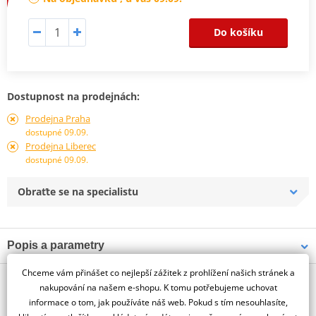
Do košíku
Dostupnost na prodejnách:
Prodejna Praha
dostupné 09.09.
Prodejna Liberec
dostupné 09.09.
Obraťte se na specialistu
Popis a parametry
Jsme autorizovaný
Chceme vám přinášet co nejlepší zážitek z prohlížení našich stránek a
O výrobci
dealer značky PUIG
nakupování na našem e-shopu. K tomu potřebujeme uchovat
informace o tom, jak používáte náš web. Pokud s tím nesouhlasíte,
ENGINE GUARD BMW R NINE T / R NINE T SCRAMBLER