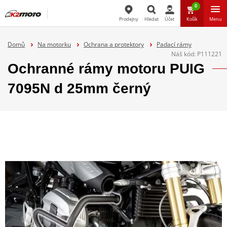
0
Prodejny
Hledat
Účet
Košík
Menu
Hledat
Domů
Na motorku
Ochrana a protektory
Padací rámy
Náš kód:
P111221
Ochranné rámy motoru PUIG
7095N d 25mm černý